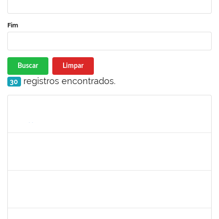
Fim
Buscar
Limpar
registros encontrados.
30
Matrícula
Nome
Cargo
Processo
Início
Fim
Status
1716504
Amaranta Emilia Cesar dos Santos
Docente
23007.00031476/2018-39
01/06/2019
30/11/-0001
Concluído
robson de jes
30/11/-0001
30/11/-0001
Concluído