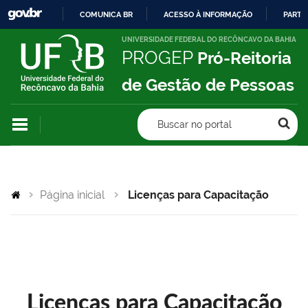
COMUNICA BR
ACESSO À INFORMAÇÃO
PARTI
IR
UNIVERSIDADE FEDERAL DO RECÔNCAVO DA BAHIA
PROGEP
Pró-Reitoria
PARA
O
de Gestão de Pessoas
CONTEÚDO
Buscar no portal
Página inicial
Licenças para Capacitação
Licenças para Capacitação