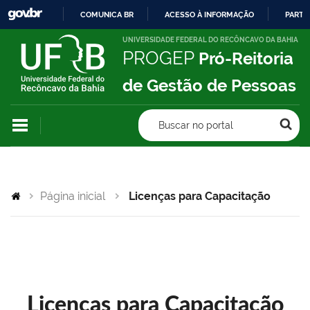
COMUNICA BR
ACESSO À INFORMAÇÃO
PARTI
IR
UNIVERSIDADE FEDERAL DO RECÔNCAVO DA BAHIA
PROGEP
Pró-Reitoria
PARA
O
de Gestão de Pessoas
CONTEÚDO
Buscar no portal
Página inicial
Licenças para Capacitação
Licenças para Capacitação