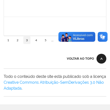
1558340
Priscila Carvalho Lopes
Técnico
23007.032350/2018-12
07/01/2019
06/03/2019
Concluído
2755904
Diego Vasconcelos de Almeida
Técnico
23007.031423/2018-15
28/01/2019
13/03/2019
Concluído
10
1
2
3
4
5
...
110
VOLTAR AO TOPO
Todo o conteúdo deste site está publicado sob a licença
Creative Commons Atribuição-SemDerivações 3.0 Não
Adaptada
.