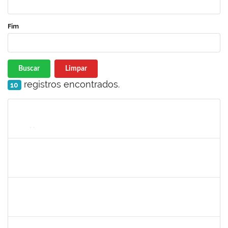
Fim
Buscar
Limpar
registros encontrados.
10
Matrícula
Nome
Cargo
Processo
Início
Fim
Status
silvania
30/11/-0001
30/11/-0001
Concluído
mariana laxcerda
30/11/-0001
30/11/-0001
Concluído