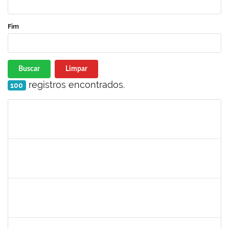
Fim
Buscar
Limpar
registros encontrados.
100
Matrícula
Nome
Cargo
Processo
Início
Fim
Status
1680040
PATRICK MAC DONALD FARIAS PIRES DE OLIVEIRA
Técnico
23007.00026000/2022-51
26/12/2022
10/02/2023
Concluído
2258007
IVANA DA FRANCA CALDAS SANTANA
Técnico
23007.00012149/2022-93
30/01/2023
17/02/2023
Concluído