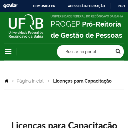
COMUNICA BR
ACESSO À INFORMAÇÃO
PARTI
IR
UNIVERSIDADE FEDERAL DO RECÔNCAVO DA BAHIA
PROGEP
Pró-Reitoria
PARA
O
de Gestão de Pessoas
CONTEÚDO
Buscar no portal
Página inicial
Licenças para Capacitação
Licenças para Capacitação