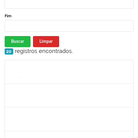
Fim
Buscar
Limpar
registros encontrados.
20
Matrícula
Nome
Cargo
Processo
Início
Fim
Status
lelia
30/11/-0001
30/11/-0001
Concluído
josemara
30/11/-0001
30/11/-0001
Concluído