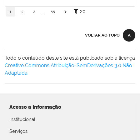
30/11/-0001
Concluído
20
1
2
3
...
55
VOLTAR AO TOPO
Todo o conteúdo deste site está publicado sob a licença
Creative Commons Atribuição-SemDerivações 3.0 Não
Adaptada
.
Acesso a Informação
Institucional
Serviços