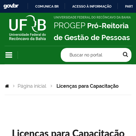
COMUNICA BR
ACESSO À INFORMAÇÃO
PARTI
IR
UNIVERSIDADE FEDERAL DO RECÔNCAVO DA BAHIA
PROGEP
Pró-Reitoria
PARA
O
de Gestão de Pessoas
CONTEÚDO
Buscar no portal
Página inicial
Licenças para Capacitação
Licenças para Capacitação