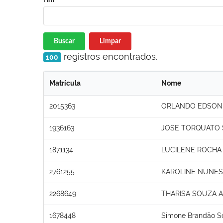
Buscar
Limpar
registros encontrados.
100
Matrícula
Nome
2015363
ORLANDO EDSON 
1936163
JOSE TORQUATO 
1871134
LUCILENE ROCHA
2761255
KAROLINE NUNES
2268649
THARISA SOUZA 
1678448
Simone Brandão S