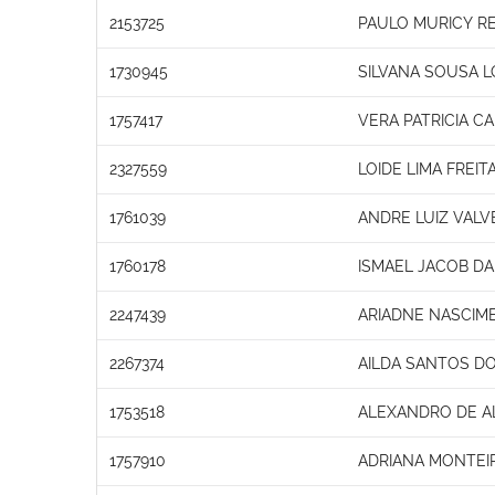
2153725
PAULO MURICY RE
1730945
SILVANA SOUSA 
1757417
VERA PATRICIA C
2327559
LOIDE LIMA FREIT
1761039
ANDRE LUIZ VAL
1760178
ISMAEL JACOB DA
2247439
ARIADNE NASCIM
2267374
AILDA SANTOS D
1753518
ALEXANDRO DE A
1757910
ADRIANA MONTEI