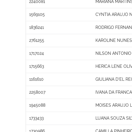
2240081
MARIANA MARTINS
1569105
CYNTIA ARAUJO 
1836241
RODRIGO FERNA
2761255
KAROLINE NUNES
1717024
NILSON ANTONIO 
1715663
HERICA LENE OLI
1161610
GIULIANA D'EL RE
2258007
IVANA DA FRANC
1945088
MOISES ARAUJO 
1733433
LUANA SOUZA SIL
1730986
CAMILLA PINHEIR