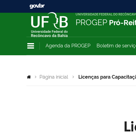
UNIVERSIDADE FEDERAL DO RECÔNCAV
PROGEP
Pró-Rei
Agenda da PROGEP
Boletim de servi
Página inicial
Licenças para Capacitaç
L