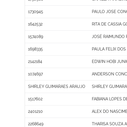
1730945
PAULO JOSE CON
1642532
RITA DE CASSIA 
1574089
JOSÉ RAIMUNDO P
1698335
PAULA FELIX DOS 
2142184
EDWIN HOBI JUN
1074697
ANDERSON CONC
SHIRLEY GUIMARAES ARAUJO
SHIRLEY GUIMAR
1517602
FABIANA LOPES D
2401210
ALEX DO NASCIM
2268649
THARISA SOUZA 