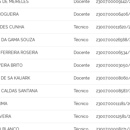
 DE MEIRELES
Docente
23007.00009142/
NOGUEIRA
Docente
23007.00006406/
NDES CUNHA
Técnico
23007.00011620/
 DA GAMA SOUZA
Técnico
23007.00026568/
FERREIRA ROSEIRA
Docente
23007.00006534/
VEIRA BRITO
Docente
23007.00003050/
I DE SA KAUARK
Docente
23007.00008060
A CALDAS SANTANA
Técnico
23007.00008587/
LIMA
Técnico
23007.00011181/2
VEIRA
Técnico
23007.00012581/
O BLANCO
Técnico
23007.00008271/