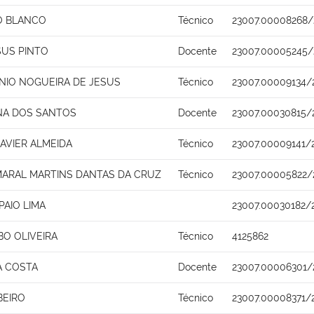
O BLANCO
Técnico
23007.00008268/
SUS PINTO
Docente
23007.00005245/
IO NOGUEIRA DE JESUS
Técnico
23007.00009134/
NA DOS SANTOS
Docente
23007.00030815/
AVIER ALMEIDA
Técnico
23007.00009141/
MARAL MARTINS DANTAS DA CRUZ
Técnico
23007.00005822/
PAIO LIMA
23007.00030182/
BO OLIVEIRA
Técnico
4125862
A COSTA
Docente
23007.00006301/
BEIRO
Técnico
23007.00008371/