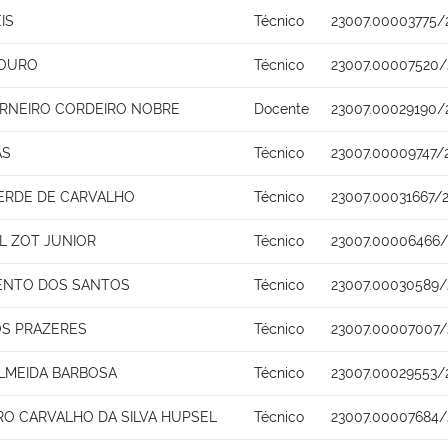
IS
Técnico
23007.00003775/
LOURO
Técnico
23007.00007520/
ARNEIRO CORDEIRO NOBRE
Docente
23007.00029190/
AS
Técnico
23007.00009747/
VERDE DE CARVALHO
Técnico
23007.00031667/
L ZOT JUNIOR
Técnico
23007.00006466/
ENTO DOS SANTOS
Técnico
23007.00030589/
OS PRAZERES
Técnico
23007.00007007/
LMEIDA BARBOSA
Técnico
23007.00029553/
RO CARVALHO DA SILVA HUPSEL
Técnico
23007.00007684/