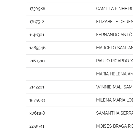
1730986
CAMILLA PINHEIR
1767512
ELIZABETE DE JE
1146301
FERNANDO ANTÔN
1489546
MARCELO SANTA
2160310
PAULO RICARDO X
MARIA HELENA A
2142201
WINNIE MALI SAM
1575033
MILENA MARIA LO
3061198
SAMANTHA SERR
2259741
MOISES BRAGA RI