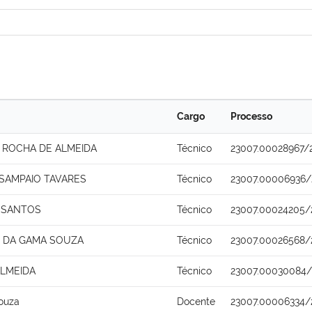
Cargo
Processo
ROCHA DE ALMEIDA
Técnico
23007.00028967/
SAMPAIO TAVARES
Técnico
23007.00006936/
 SANTOS
Técnico
23007.00024205/
 DA GAMA SOUZA
Técnico
23007.00026568/
ALMEIDA
Técnico
23007.00030084/
ouza
Docente
23007.00006334/