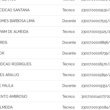
CEICAO SANTANA
Técnico
23007.00009130/
GOMES BARBOSA LIMA
Docente
23007.00007515/
AIM DE ALMEIDA
Técnico
23007.00015125/
REIS
Docente
23007.00008896/
IOR
Docente
23007.00006739/
EICAO RODRIGUES
Técnico
23007.00016570/
AES ARAUJO
Técnico
23007.00015892/
E PAULA
Docente
23007.00009351/
ENTO AMBROSIO
Técnico
3007.00014077/2
ALMEIDA
Técnico
23007.00030084/