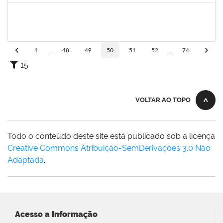
1530215
WARLEY RIBEIRO DIAS
Técnico
23007.00029206/2023-10
01/09/2024
30/09/2024
Concluído
1
...
48
49
50
51
52
...
74
15
VOLTAR AO TOPO
Todo o conteúdo deste site está publicado sob a licença
Creative Commons Atribuição-SemDerivações 3.0 Não
Adaptada
.
Acesso a Informação