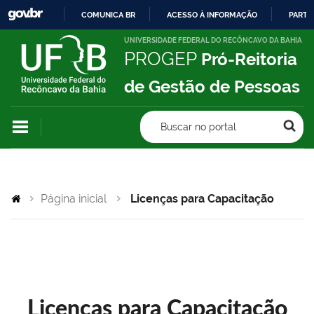
COMUNICA BR
ACESSO À INFORMAÇÃO
PARTI
IR
UNIVERSIDADE FEDERAL DO RECÔNCAVO DA BAHIA
PROGEP
Pró-Reitoria
PARA
O
de Gestão de Pessoas
CONTEÚDO
Buscar no portal
Página inicial
Licenças para Capacitação
Licenças para Capacitação