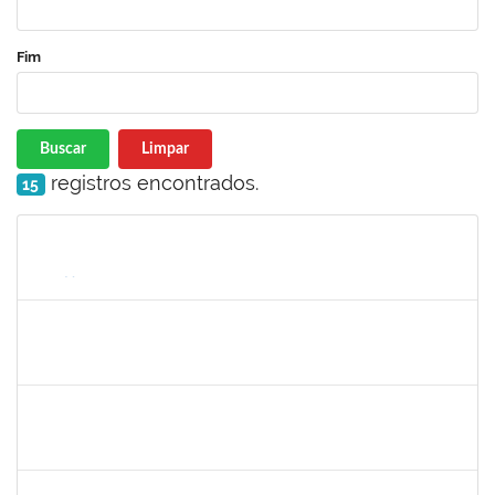
Fim
Buscar
Limpar
registros encontrados.
15
Matrícula
Nome
Cargo
Processo
Início
Fim
Status
1761039
ANDRE LUIZ VALVERDE DE CARVALHO
Técnico
23007.00031667/2023-08
25/06/2024
23/08/2024
Concluído
1760178
ISMAEL JACOB DAL ZOT JUNIOR
Técnico
23007.00006466/2024-74
29/07/2024
28/08/2024
Concluído