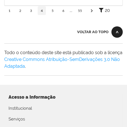
09/08/2019
Concluído
20
1
2
3
4
5
6
...
55
VOLTAR AO TOPO
Todo o conteúdo deste site está publicado sob a licença
Creative Commons Atribuição-SemDerivações 3.0 Não
Adaptada
.
Acesso a Informação
Institucional
Serviços