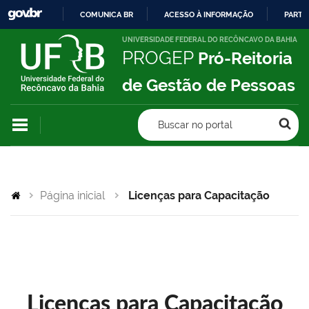
COMUNICA BR
ACESSO À INFORMAÇÃO
PARTI
IR
UNIVERSIDADE FEDERAL DO RECÔNCAVO DA BAHIA
PROGEP
Pró-Reitoria
PARA
O
de Gestão de Pessoas
CONTEÚDO
Buscar no portal
Página inicial
Licenças para Capacitação
Licenças para Capacitação