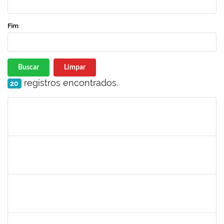
Fim
Buscar
Limpar
registros encontrados.
20
Matrícula
Nome
Cargo
Processo
Início
Fim
Status
1754357
Rafael Santos Andrade
Técnico
23007.00002402/2019-13
08/04/2019
06/07/2019
Concluído
1575800
Ivete Castro Santos
Técnico
23007.0008474/2019-96
08/04/2019
07/07/2019
Concluído