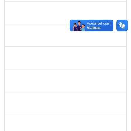
1996463
Flaviane Santos de Souza
Técnico
23007.00000066/2019-35
02/05/2019
31/07/2019
Concluído
1730973
Carlos Alberto Santana da Silva
Técnico
23007.0009584/2019-02
01/05/2019
31/07/2019
Concluído
1755638
Lorena Araújo Hirsch
Técnico
23007.0009956/2019-46
03/07/2019
01/08/2019
Concluído
1871134
Lucilene Rocha Santos
Técnico
23007.00012741/2019-26
03/07/2019
01/08/2019
Concluído
1573629
Flavia Sabina da Silva Souza
Técnico
23007.00004234/2019-19
02/05/2019
01/08/2019
Concluído
1553817
Djanilson Barbosa dos Santos
Docente
23007.002561/2019-85
08/07/2019