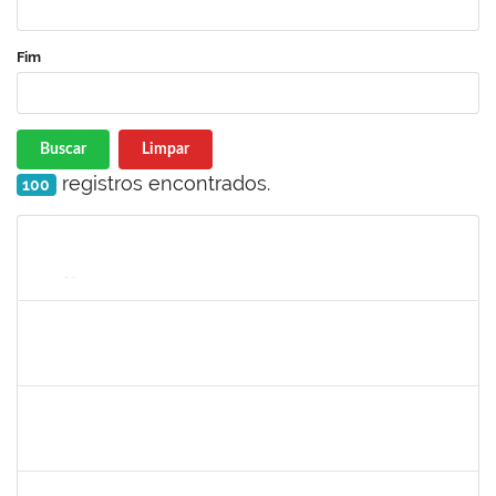
Fim
Buscar
Limpar
registros encontrados.
100
Matrícula
Nome
Cargo
Processo
Início
Fim
Status
2261047
THAIA CONCEICAO PORTO
Técnico
23007.00011942/2024-50
26/08/2024
24/09/2024
Concluído
1157103
JOSEANE DA CONCEICAO PEREIRA COSTA
Técnico
23007.00014851/2024-77
29/08/2024
27/09/2024
Concluído