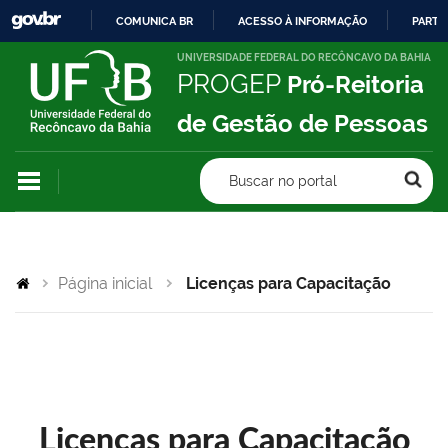
COMUNICA BR
ACESSO À INFORMAÇÃO
PARTI
IR
UNIVERSIDADE FEDERAL DO RECÔNCAVO DA BAHIA
PROGEP
Pró-Reitoria
PARA
O
de Gestão de Pessoas
CONTEÚDO
Buscar no portal
Página inicial
Licenças para Capacitação
Licenças para Capacitação