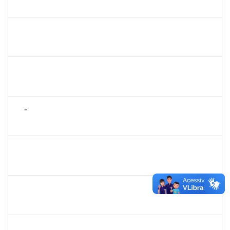
3007.00014077/2024-23
11/10/2024
25/10/2024
Concluído
2268649
THARISA SOUZA ALMEIDA
Técnico
23007.00030084/2023-69
26/09/2024
25/10/2024
Concluído
1878558
SILVESTRE FONTANA DOS SANTOS
Técnico
23007.00010562/2024-62
29/07/2024
26/10/2024
Concluído
2257672
JOÃO VITOR MIRANDA DE SOUZA
Técnico
23007.00032003/2023-54
30/09/2024
29/10/2024
Concluído
1759761
FREDERICO JUNIOR GOMES DA SILVEIRA
Técnico
23007.00029816/2023-30
16/09/2024
30/10/2024
Concluído
1490580
KELLY CRISTINA ATALAIA DA SILVA
Docente
23007.00007974/2024-98
01/08/2024
30/10/2024
Concluído
2257623