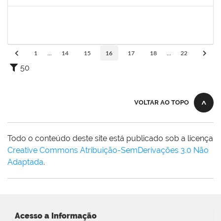
Concluído
1980987
ANA VALECIA ARAUJO RIBEIRO BRISSOT
Docente
23007.00009432/2024-17
01/09/2024
29/11/2024
Concluído
1
...
14
15
16
17
18
...
22
50
VOLTAR AO TOPO
Todo o conteúdo deste site está publicado sob a licença
Creative Commons Atribuição-SemDerivações 3.0 Não
Adaptada
.
Acesso a Informação