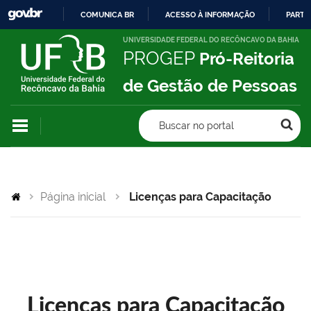
COMUNICA BR
ACESSO À INFORMAÇÃO
PARTI
IR
UNIVERSIDADE FEDERAL DO RECÔNCAVO DA BAHIA
PROGEP
Pró-Reitoria
PARA
O
de Gestão de Pessoas
CONTEÚDO
Buscar no portal
Página inicial
Licenças para Capacitação
Licenças para Capacitação