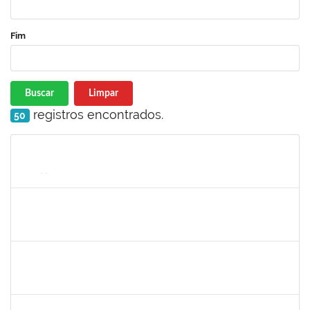
Fim
Buscar
Limpar
registros encontrados.
50
Matrícula
Nome
Cargo
Processo
Início
Fim
Status
2261047
THAIA CONCEICAO PORTO
Técnico
23007.00011942/2024-50
26/08/2024
24/09/2024
Concluído
1157103
JOSEANE DA CONCEICAO PEREIRA COSTA
Técnico
23007.00014851/2024-77
29/08/2024
27/09/2024
Concluído