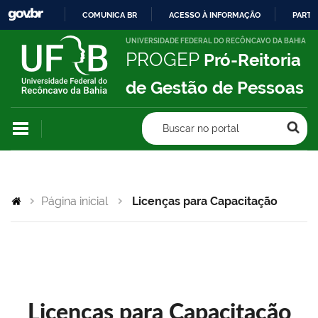
COMUNICA BR
ACESSO À INFORMAÇÃO
PARTI
IR
UNIVERSIDADE FEDERAL DO RECÔNCAVO DA BAHIA
PROGEP
Pró-Reitoria
PARA
O
de Gestão de Pessoas
CONTEÚDO
Buscar no portal
Página inicial
Licenças para Capacitação
Licenças para Capacitação