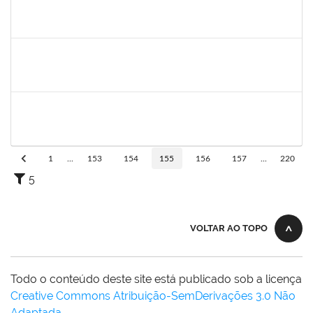
1074697
ANDERSON CONCEICAO RODRIGUES
Técnico
23007.00016570/2024-30
07/10/2024
21/10/2024
Concluído
SHIRLEY GUIMARAES ARAUJO
SHIRLEY GUIMARAES ARAUJO
Técnico
23007.00015892/2024-03
23/09/2024
22/10/2024
Concluído
1517602
FABIANA LOPES DE PAULA
Docente
23007.00009351/2024-70
27/07/2024
24/10/2024
Concluído
1
...
153
154
155
156
157
...
220
5
VOLTAR AO TOPO
Todo o conteúdo deste site está publicado sob a licença
Creative Commons Atribuição-SemDerivações 3.0 Não
Adaptada
.