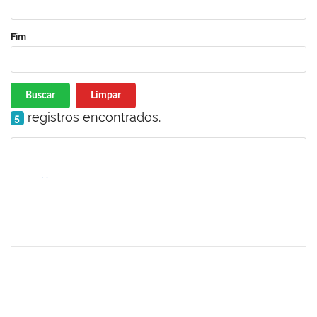
Fim
Buscar
Limpar
registros encontrados.
5
Matrícula
Nome
Cargo
Processo
Início
Fim
Status
1698335
PAULA FELIX DOS REIS
Docente
23007.00008896/2024-36
17/07/2024
16/10/2024
Concluído
2142184
EDWIN HOBI JUNIOR
Docente
23007.00006739/2024-75
22/07/2024
20/10/2024
Concluído