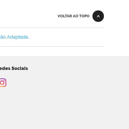
VOLTAR AO TOPO
Não Adaptada
.
edes Sociais