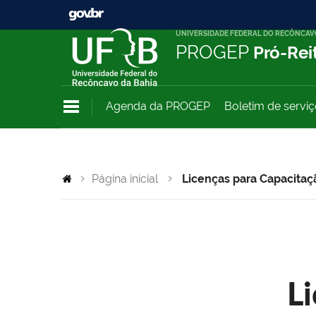
UNIVERSIDADE FEDERAL DO RECÔNCAV
PROGEP
Pró-Rei
Agenda da PROGEP
Boletim de servi
Página inicial
Licenças para Capacitaç
L