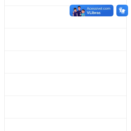
29/11/2024
Concluído
1368760
TATIANA PACHECO RODRIGUES
Docente
23007.00009880/2024-46
03/09/2024
30/11/2024
Concluído
1753005
JADMILSON DA CRUZ DIAS
Técnico
23007.00011166/2024-50
02/09/2024
30/11/2024
Concluído
1642510
KARINA DE OLIVEIRA SANTOS CORDEIRO
Docente
23007.00030048/2023-71
01/09/2024
30/11/2024
Concluído
1533384
LUIZ PAULO JESUS DE OLIVEIRA
Docente
23007.00008261/2024-12
02/09/2024
01/12/2024
Concluído
1744844
ELAINE ANDRADE LEAL SILVA
Docente
23007.00006390/2024-89
01/09/2024
01/12/2024
Concluído
2328936
JENILDA BASTOS ALMEIDA PINHEIRO
Técnico