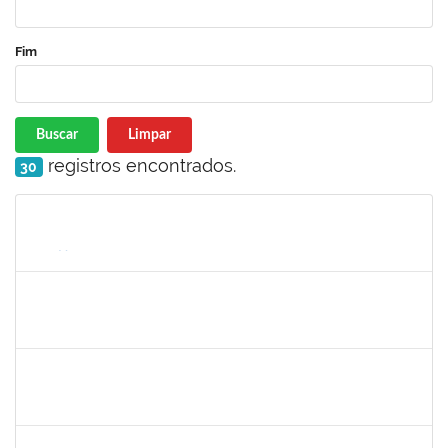
Fim
Buscar
Limpar
registros encontrados.
30
Matrícula
Nome
Cargo
Processo
Início
Fim
Status
1490580
KELLY CRISTINA ATALAIA DA SILVA
Docente
23007.00007974/2024-98
01/08/2024
30/10/2024
Concluído
2257623
SILVANIA CONCEICAO SILVA
Técnico
23007.00026256/2023-23
02/09/2024
31/10/2024
Concluído