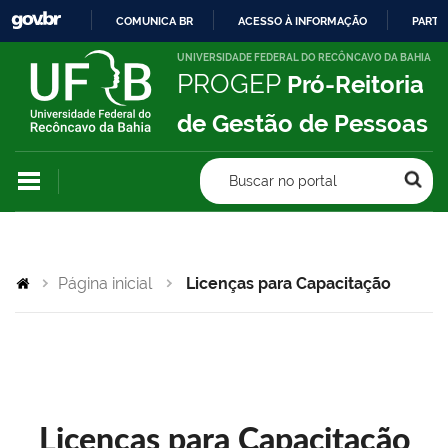
COMUNICA BR
ACESSO À INFORMAÇÃO
PARTI
IR
UNIVERSIDADE FEDERAL DO RECÔNCAVO DA BAHIA
PROGEP
Pró-Reitoria
PARA
O
de Gestão de Pessoas
CONTEÚDO
Buscar no portal
Página inicial
Licenças para Capacitação
Licenças para Capacitação