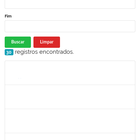
Fim
Buscar
Limpar
registros encontrados.
30
Matrícula
Nome
Cargo
Processo
Início
Fim
Status
1754538
ANTONIO CARLOS DIAS DA ENCARNACAO JUNIOR
Técnico
23007.00012057/2024-49
26/08/2024
15/11/2024
Concluído
2038935
2038935
Técnico
23007.00013258/2024-20
19/08/2024
16/11/2024
Concluído