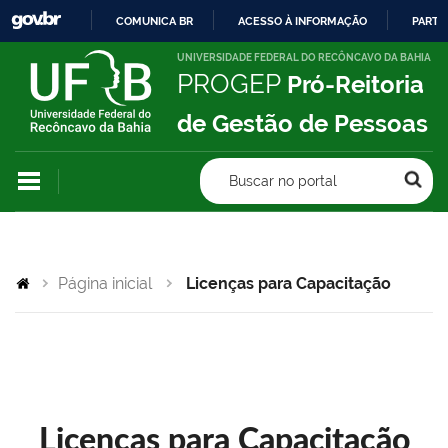
COMUNICA BR
ACESSO À INFORMAÇÃO
PARTI
IR
UNIVERSIDADE FEDERAL DO RECÔNCAVO DA BAHIA
PROGEP
Pró-Reitoria
PARA
O
de Gestão de Pessoas
CONTEÚDO
Buscar no portal
Página inicial
Licenças para Capacitação
Licenças para Capacitação