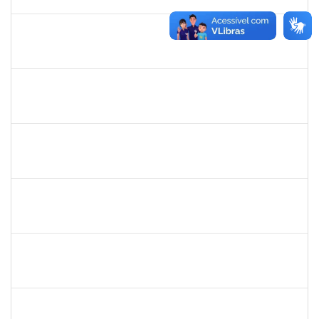
13/12/2024
Concluído
1965504
JUSSARA PEIXOTO MAIA
Docente
23007.00010156/2024-63
18/09/2024
16/12/2024
Concluído
1965504
JUSSARA PEIXOTO MAIA
Docente
23007.00010156/2024-63
18/09/2024
16/12/2024
Concluído
2261493
LEANDRO MACIEL LOPES
Técnico
23007.00004295/2024-06
18/11/2024
17/12/2024
Concluído
1243476
REBECA ARAUJO PASSOS
Docente
23007.00021337/2024-40
04/12/2024
18/12/2024
Concluído
1557049
LUIZ EDMUNDO CINCURA DE ANDRADE SOBRINHO
Técnico
23007.00013175/2024-30
20/09/2024
18/12/2024
Concluído
1243476
REBECA ARAUJO PASSOS
Docente