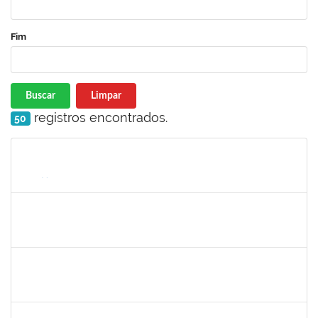
Fim
Buscar
Limpar
registros encontrados.
50
Matrícula
Nome
Cargo
Processo
Início
Fim
Status
1754538
ANTONIO CARLOS DIAS DA ENCARNACAO JUNIOR
Técnico
23007.00012057/2024-49
26/08/2024
15/11/2024
Concluído
2038935
2038935
Técnico
23007.00013258/2024-20
19/08/2024
16/11/2024
Concluído