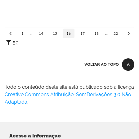
Concluído
1755349
MARYLUCIA DE SOUZA RIBEIRO SAMPAIO
Técnico
23007.00019580/2024-46
25/11/2024
23/01/2025
Concluído
1
...
14
15
16
17
18
...
22
50
VOLTAR AO TOPO
Todo o conteúdo deste site está publicado sob a licença
Creative Commons Atribuição-SemDerivações 3.0 Não
Adaptada
.
Acesso a Informação