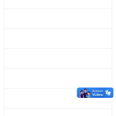
23007.00020361/2024-08
06/12/2024
20/12/2024
Concluído
1759761
FREDERICO JUNIOR GOMES DA SILVEIRA
Técnico
23007.00029816/2023-30
06/12/2024
20/12/2024
Concluído
1760922
JUCELIA OLIVEIRA SANTOS
Técnico
23007.00031824/2023-37
21/11/2024
20/12/2024
Concluído
1058037
LUISA MARIA CONCEICAO SILVA
Técnico
23007.00019579/2024-7
21/11/2024
20/12/2024
Concluído
2015363
ORLANDO EDSON ROCHA DE ALMEIDA
Técnico
23007.00028967/2023-61
21/11/2024
20/12/2024
Concluído
1755323
ERON LEMOS PITON
Técnico
23007.00029967/2023-27
21/11/2024
20/12/2024
Concluído
1289027