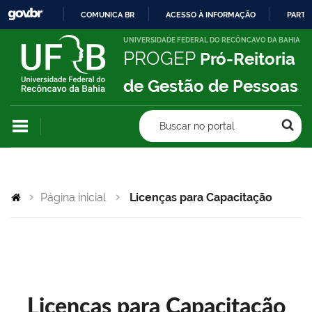
COMUNICA BR
ACESSO À INFORMAÇÃO
PARTI
IR
UNIVERSIDADE FEDERAL DO RECÔNCAVO DA BAHIA
PROGEP
Pró-Reitoria
PARA
O
de Gestão de Pessoas
CONTEÚDO
Buscar no portal
Página inicial
Licenças para Capacitação
Licenças para Capacitação