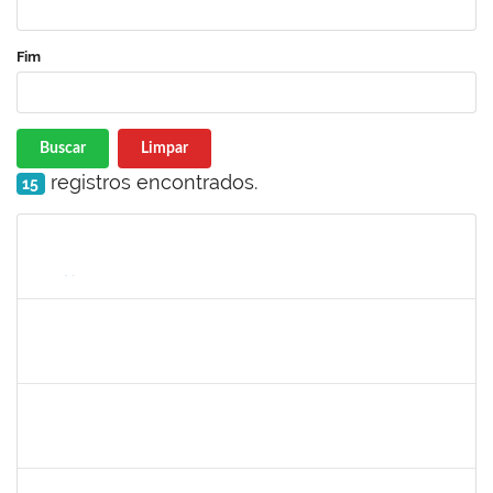
Fim
Buscar
Limpar
registros encontrados.
15
Matrícula
Nome
Cargo
Processo
Início
Fim
Status
1252137
MARCUS VINICIUS CAMPOS
Docente
23007.00031873/2023-72
26/08/2024
24/11/2024
Concluído
1778547
MAITE DOS SANTOS RANGEL
Técnico
23007.00010859/2024-94
26/08/2024
24/11/2024
Concluído