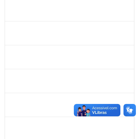
1533384
LUIZ PAULO JESUS DE OLIVEIRA
Docente
23007.00008261/2024-12
02/09/2024
01/12/2024
Concluído
1744844
ELAINE ANDRADE LEAL SILVA
Docente
23007.00006390/2024-89
01/09/2024
01/12/2024
Concluído
2328936
JENILDA BASTOS ALMEIDA PINHEIRO
Técnico
23007.00029552/2023-77
18/11/2024
02/12/2024
Concluído
1674023
MARIA DA CONCEICAO COSTA RIVEMALES
Docente
23007.00008374/2024-65
04/09/2024
02/12/2024
Concluído
2261054
ALINE BORGES DE OLIVEIRA
Técnico
23007.00003024/2024-82
13/09/2024
11/12/2024
Concluído
1031793
JEANE LUCI MELO DOS SANTOS
Técnico
23007.00016392/2024-83
13/11/2024
12/12/2024
Concluído