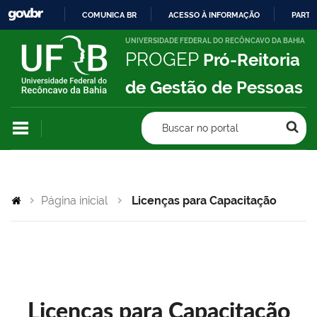
COMUNICA BR
ACESSO À INFORMAÇÃO
PARTI
IR
UNIVERSIDADE FEDERAL DO RECÔNCAVO DA BAHIA
PROGEP
Pró-Reitoria
PARA
O
de Gestão de Pessoas
CONTEÚDO
Buscar no portal
Página inicial
Licenças para Capacitação
Licenças para Capacitação