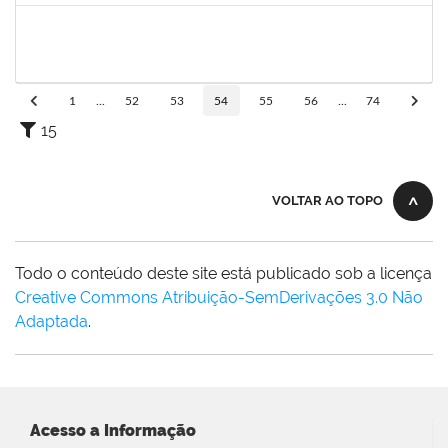
1919544
MARIA DAS GRAÇAS MASCARENHAS QUEIROZ
Técnico
23007.00016875/2024-40
30/10/2024
13/12/2024
Concluído
1
...
52
53
54
55
56
...
74
15
VOLTAR AO TOPO
Todo o conteúdo deste site está publicado sob a licença
Creative Commons Atribuição-SemDerivações 3.0 Não
Adaptada
.
Acesso a Informação