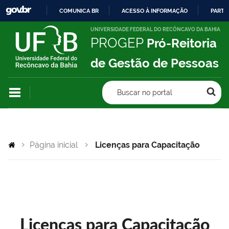
COMUNICA BR
ACESSO À INFORMAÇÃO
PARTI
IR
UNIVERSIDADE FEDERAL DO RECÔNCAVO DA BAHIA
PROGEP
Pró-Reitoria
PARA
O
de Gestão de Pessoas
CONTEÚDO
Buscar no portal
Página inicial
Licenças para Capacitação
Licenças para Capacitação