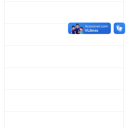
1919544
MARIA DAS GRAÇAS MASCARENHAS QUEIROZ
Técnico
23007.00016875/2024-40
30/10/2024
13/12/2024
Concluído
1965504
JUSSARA PEIXOTO MAIA
Docente
23007.00010156/2024-63
18/09/2024
16/12/2024
Concluído
1965504
JUSSARA PEIXOTO MAIA
Docente
23007.00010156/2024-63
18/09/2024
16/12/2024
Concluído
2261493
LEANDRO MACIEL LOPES
Técnico
23007.00004295/2024-06
18/11/2024
17/12/2024
Concluído
1243476
REBECA ARAUJO PASSOS
Docente
23007.00021337/2024-40
04/12/2024
18/12/2024
Concluído
1557049
LUIZ EDMUNDO CINCURA DE ANDRADE SOBRINHO
Técnico
23007.00013175/2024-30
20/09/2024