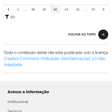
18/12/2024
Concluído
1
...
38
39
40
41
42
...
55
20
VOLTAR AO TOPO
Todo o conteúdo deste site está publicado sob a licença
Creative Commons Atribuição-SemDerivações 3.0 Não
Adaptada
.
Acesso a Informação
Institucional
Serviços