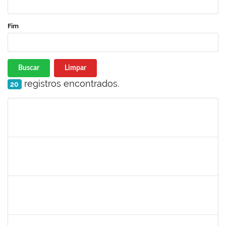
Fim
Buscar
Limpar
registros encontrados.
20
Matrícula
Nome
Cargo
Processo
Início
Fim
Status
1252137
MARCUS VINICIUS CAMPOS
Docente
23007.00031873/2023-72
26/08/2024
24/11/2024
Concluído
1778547
MAITE DOS SANTOS RANGEL
Técnico
23007.00010859/2024-94
26/08/2024
24/11/2024
Concluído