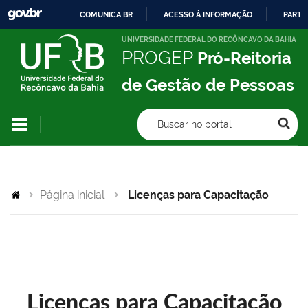
COMUNICA BR
ACESSO À INFORMAÇÃO
PARTI
IR
UNIVERSIDADE FEDERAL DO RECÔNCAVO DA BAHIA
PROGEP
Pró-Reitoria
PARA
O
de Gestão de Pessoas
CONTEÚDO
Buscar no portal
Página inicial
Licenças para Capacitação
Licenças para Capacitação