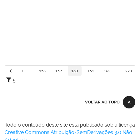
1760187
LUIZ ARTUR DOS SANTOS DA SILVA
Técnico
23007.00030318/2023-56
26/08/2024
24/11/2024
Concluído
1459826
CARLOS ALBERTO SANTOS DE PAULO
Docente
23007.00004312/2024-32
01/09/2024
29/11/2024
Concluído
1980987
ANA VALECIA ARAUJO RIBEIRO BRISSOT
Docente
23007.00009432/2024-17
01/09/2024
29/11/2024
Concluído
1
...
158
159
160
161
162
...
220
5
VOLTAR AO TOPO
Todo o conteúdo deste site está publicado sob a licença
Creative Commons Atribuição-SemDerivações 3.0 Não
Adaptada
.