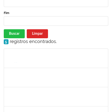
Fim
Buscar
Limpar
registros encontrados.
5
Matrícula
Nome
Cargo
Processo
Início
Fim
Status
1252137
MARCUS VINICIUS CAMPOS
Docente
23007.00031873/2023-72
26/08/2024
24/11/2024
Concluído
1778547
MAITE DOS SANTOS RANGEL
Técnico
23007.00010859/2024-94
26/08/2024
24/11/2024
Concluído