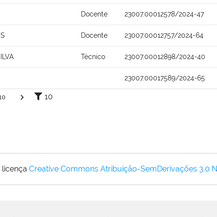
Docente
23007.00012578/2024-47
OS
Docente
23007.00012757/2024-64
ILVA
Técnico
23007.00012898/2024-40
23007.00017589/2024-65
10
10
 licença
Creative Commons Atribuição-SemDerivações 3.0 