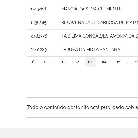
1743268
MARCIA DA SILVA CLEMENTE
1836285
RHOWENA JANE BARBOSA DE MAT
3082336
TAIS LIMA GONCALVES AMORIM DA S
2140283
JERUSA DA MOTA SANTANA
1
...
81
82
83
84
85
...
1
Todo o conteúdo deste site está publicado sob a