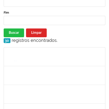
Fim
Buscar
Limpar
registros encontrados.
30
Matrícula
Nome
Cargo
Processo
Início
Fim
Status
1755323
ERON LEMOS PITON
Técnico
23007.00029967/2023-27
21/11/2024
20/12/2024
Concluído
1289027
ROSELI AMADO DA SILVA GARCIA
Docente
23007.00016149/2024-48
19/10/2024
20/12/2024
Concluído