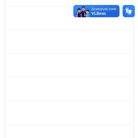
23/01/2025
Concluído
1557646
RITA DE CASSIA FALCAO BORJA CORREIA
Técnico
23007.00024723/2024-89
09/01/2025
26/01/2025
Concluído
1753684
MESSIAS RIBEIRO PEIXOTO
Técnico
23007.00011440/2024-24
04/11/2024
01/02/2025
Concluído
1983524
EVANGIVALDO BATISTA DOS SANTOS
Técnico
23007.00021672/2024-16
06/01/2025
04/02/2025
Concluído
1730986
CAMILLA PINHEIRO BLANCO
Técnico
23007.00023889/2024-06
06/01/2025
04/02/2025
Concluído
1761266
JOEL CARLOS COUTINHO DA SILVA FILHO
Técnico
23007.00023904/2024-86
06/01/2025
04/02/2025
Concluído
1837146
MARCELO ANDRADE DA HORA
Técnico