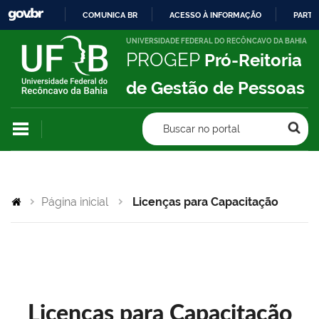
COMUNICA BR
ACESSO À INFORMAÇÃO
PARTI
IR
UNIVERSIDADE FEDERAL DO RECÔNCAVO DA BAHIA
PROGEP
Pró-Reitoria
PARA
O
de Gestão de Pessoas
CONTEÚDO
Buscar no portal
Página inicial
Licenças para Capacitação
Licenças para Capacitação