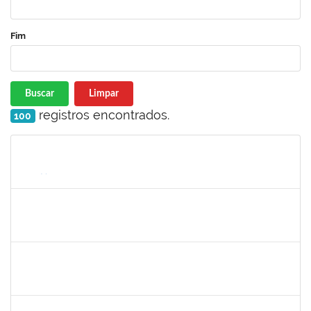
Fim
Buscar
Limpar
registros encontrados.
100
Matrícula
Nome
Cargo
Processo
Início
Fim
Status
1365967
PAULO JACKSON MOTA DA SILVEIRA
Técnico
23007.00016426/2024-38
01/10/2024
29/12/2024
Concluído
1530215
WARLEY RIBEIRO DIAS
Técnico
23007.00029206/2023-10
01/12/2024
30/12/2024
Concluído