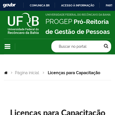
COMUNICA BR
ACESSO À INFORMAÇÃO
PARTI
IR
UNIVERSIDADE FEDERAL DO RECÔNCAVO DA BAHIA
PROGEP
Pró-Reitoria
PARA
O
de Gestão de Pessoas
CONTEÚDO
Buscar no portal
Página inicial
Licenças para Capacitação
Licenças para Capacitação