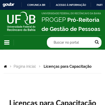
COMUNICA BR
ACESSO À INFORMAÇÃO
PARTI
IR
UNIVERSIDADE FEDERAL DO RECÔNCAVO DA BAHIA
PROGEP
Pró-Reitoria
PARA
O
de Gestão de Pessoas
CONTEÚDO
Buscar no portal
Página inicial
Licenças para Capacitação
Licenças para Capacitação