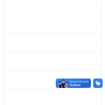
1983983
PABLO ENRIQUE ABRAHAM ZUNINO
Docente
23007.00015909/2024-29
21/11/2024
18/02/2025
Concluído
1546644
JOSE VALENTIM DOS SANTOS FILHO
Docente
23007.00016936/2024-42
21/11/2024
18/02/2025
Concluído
1673006
ALINE SANTIAGO BARBOSA
Técnico
23007.00023251/2024-63
20/01/2024
18/02/2025
Concluído
2257968
TAIANE OLIVEIRA MENEZES LEITE
Técnico
23007.00023196/2024-93
20/01/2025
19/02/2025
Concluído
2257489
MARCELO DE JESUS DE AZEVEDO
Técnico
23007.00000015/2025-36
03/02/2025
28/02/2025
Concluído
1079043
SARAH URIAS DA SILVA BARROS
Técnico
23007.00024869/2024-27
03/02/2025
28/02/2025
Concluído