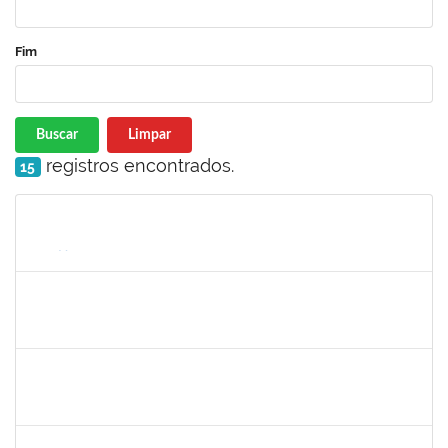
Fim
Buscar
Limpar
registros encontrados.
15
Matrícula
Nome
Cargo
Processo
Início
Fim
Status
1557646
RITA DE CASSIA FALCAO BORJA CORREIA
Técnico
23007.00024723/2024-89
09/01/2025
26/01/2025
Concluído
1753684
MESSIAS RIBEIRO PEIXOTO
Técnico
23007.00011440/2024-24
04/11/2024
01/02/2025
Concluído