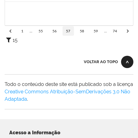
1873038
CAMILLO GUIMARAES DE SOUZA
Técnico
23007.00000338/2025-45
03/02/2025
28/02/2025
Concluído
1
...
55
56
57
58
59
...
74
15
VOLTAR AO TOPO
Todo o conteúdo deste site está publicado sob a licença
Creative Commons Atribuição-SemDerivações 3.0 Não
Adaptada
.
Acesso a Informação