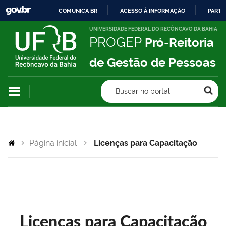
COMUNICA BR
ACESSO À INFORMAÇÃO
PARTI
IR
UNIVERSIDADE FEDERAL DO RECÔNCAVO DA BAHIA
PROGEP
Pró-Reitoria
PARA
O
de Gestão de Pessoas
CONTEÚDO
Buscar no portal
Página inicial
Licenças para Capacitação
Licenças para Capacitação