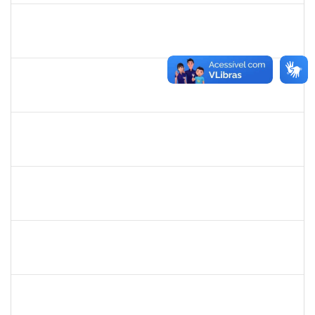
1873038
CAMILLO GUIMARAES DE SOUZA
Técnico
23007.00000338/2025-45
03/02/2025
28/02/2025
Concluído
1758665
TCHERRISON DINIZ ALVES
Técnico
23007.00022521/2024-82
30/01/2025
28/02/2025
Concluído
2157751
REUBER DE CARVALHO CARDOSO
Técnico
23007.00000011/2025-47
30/01/2025
28/02/2025
Concluído
1008193
DEBORA PASSOS HINOJOSA SCHAFFER
Técnico
23007.00026471/2024-35
29/01/2025
28/02/2025
Concluído
1871195
VERONICA RIBEIRO VIANA
Técnico
23007.00023418/2024-16
20/01/2025
28/02/2025
Concluído
2027532
DANIEL EWERTON SANTOS BRITO
Técnico
23007.00006284/2024-41
02/12/2024