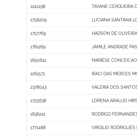
1241198
TAYANE CERQUEIRA D
1756209
LUCIANA SANTANA L
1757769
HADSON DE OLIVEIR
1761269
JAMILE ANDRADE PA
1650641
MARIESE CONCEICAO
1261571
IRACI DAS MERCES M
2378043
VALERIA DOS SANT
1755638
LORENA ARAUJO HIR
1836241
RODRIGO FERNANDE
1771488
VIRGILIO RODRIGUES