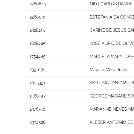
2260644
NILO CARLOS BANDE
2260005
ESTEFANIA DA CONC
2328145
CARINE DE JESUS S
1628445
JOSE ALIPIO DE OLIV
1754485
MARCELA MARY JOSE 
2391074,
Mayara Melo Rocha,
1805351
WELLINGTON CASTEL
1568443
GEORGE MARIANE S
2376750
MARIANNE NEVES MA
2394526
KLEBER ANTONIO DE