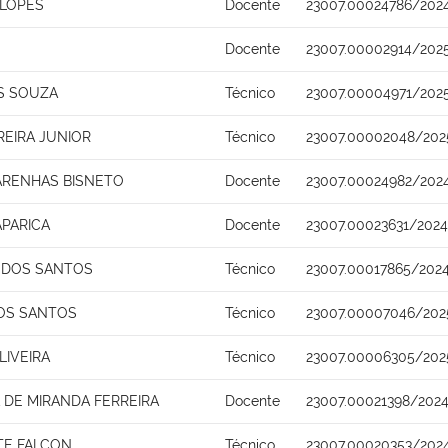
 LOPES
Docente
23007.00024786/2024
Docente
23007.00002914/202
S SOUZA
Técnico
23007.00004971/202
REIRA JUNIOR
Técnico
23007.00002048/202
ARENHAS BISNETO
Docente
23007.00024982/202
APARICA
Docente
23007.00023631/2024
 DOS SANTOS
Técnico
23007.00017865/202
OS SANTOS
Técnico
23007.00007046/202
LIVEIRA
Técnico
23007.00006305/202
DE MIRANDA FERREIRA
Docente
23007.00021398/2024
TE FALCON
Técnico
23007.00020353/202