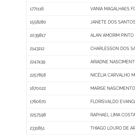
1771116
VANIA MAGALHAES 
1558280
JANETE DOS SANTO
2039817
ALAN AMORIM PINTO
2143212
CHARLESSON DOS SA
2247439
ARIADNE NASCIMEN
2257858
NICÉLIA CARVALHO 
1670022
MARISE NASCIMENTO
1760670
FLORISVALDO EVANGE
2257598
RAPHAEL LIMA COST
2331851
THIAGO LOURO DE A