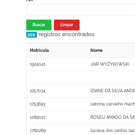
Buscar
Limpar
registros encontrados.
100
Matrícula
Nome
1924041
JAIR WYZYKOWSKI
2157034
IZIANE DA SILVA AND
1753693
sabrina carvalho mac
1289027
ROSELI AMADO DA SI
1760269
luciana dos santos sa