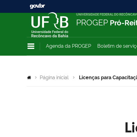
UNIVERSIDADE FEDERAL DO RECÔNCAV
PROGEP
Pró-Rei
Agenda da PROGEP
Boletim de servi
Página inicial
Licenças para Capacitaç
L