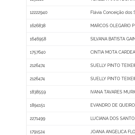
12222940
Flávia Conceição dos 
1626838
MARCOS OLEGARIO 
1646958
SILVANA BATISTA GAI
1757640
CINTIA MOTA CARDE
2126474
SUELLY PINTO TEIXE
2126474
SUELLY PINTO TEIXE
1838559
IVANA TAVARES MURI
1894151
EVANDRO DE QUEIROZ
2271499
LUCIANA DOS SANTO
1791524
JOANA ANGELICA FLO