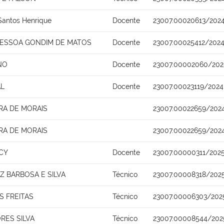
Santos Henrique
Docente
23007.00020613/2024
PESSOA GONDIM DE MATOS
Docente
23007.00025412/2024
NO
Docente
23007.00002060/202
AL
Docente
23007.00023119/2024
IRA DE MORAIS
23007.00022659/202
IRA DE MORAIS
23007.00022659/202
CY
Docente
23007.00000311/202
 BARBOSA E SILVA
Técnico
23007.00008318/202
S FREITAS
Técnico
23007.00006303/202
RES SILVA
Técnico
23007.00008544/202