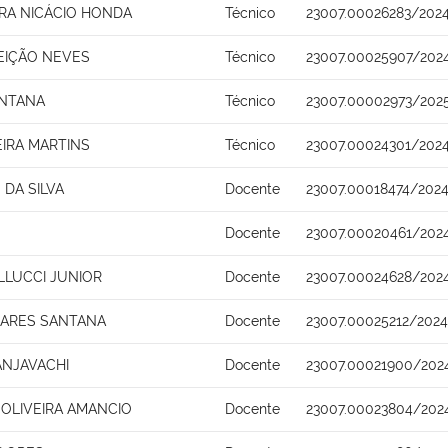
IRA NICÁCIO HONDA
Técnico
23007.00026283/202
EIÇÃO NEVES
Técnico
23007.00025907/202
ANTANA
Técnico
23007.00002973/202
EIRA MARTINS
Técnico
23007.00024301/2024
DA SILVA
Docente
23007.00018474/2024
Docente
23007.00020461/202
LUCCI JUNIOR
Docente
23007.00024628/202
OARES SANTANA
Docente
23007.00025212/2024
NJAVACHI
Docente
23007.00021900/202
 OLIVEIRA AMANCIO
Docente
23007.00023804/202