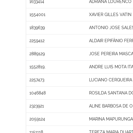
1633414
ADRIANA LOURENCO
1554001
XAVIER GILLES VATIN
1839639
ANTONIO JOSE SALE
2259412
ALDAIR EPIFÂNIO FER
2889129
JOSE PEREIRA MASC
1552819,
ANDRE LUIS MOTA IT
2257473
LUCIANO CERQUEIRA
1046848
ROSILDA SANTANA D
2323921
ALINE BARBOSA DE O
2059124
MARINA MAPURUNGA 
1151118
TEREZA MARIA DUAR