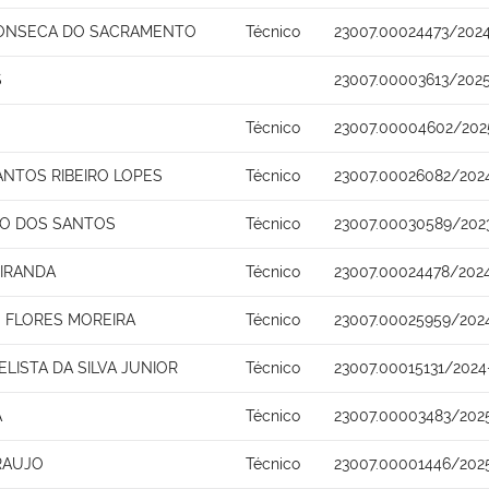
FONSECA DO SACRAMENTO
Técnico
23007.00024473/202
S
23007.00003613/202
Técnico
23007.00004602/202
NTOS RIBEIRO LOPES
Técnico
23007.00026082/202
TO DOS SANTOS
Técnico
23007.00030589/202
MIRANDA
Técnico
23007.00024478/2024
 FLORES MOREIRA
Técnico
23007.00025959/202
LISTA DA SILVA JUNIOR
Técnico
23007.00015131/2024
A
Técnico
23007.00003483/202
RAUJO
Técnico
23007.00001446/202