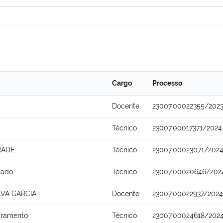
Cargo
Processo
Docente
23007.00022355/202
Técnico
23007.00017371/2024
RADE
Técnico
23007.00023071/2024
hado
Técnico
23007.00020646/202
LVA GARCIA
Docente
23007.00022937/202
cramento
Técnico
23007.00024618/2024