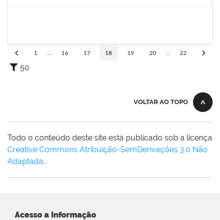
Concluído
1646958
SILVANA BATISTA GAINO
Docente
23007.00002060/2025-14
10/03/2025
07/06/2025
Concluído
1
...
16
17
18
19
20
...
22
50
VOLTAR AO TOPO
Todo o conteúdo deste site está publicado sob a licença
Creative Commons Atribuição-SemDerivações 3.0 Não
Adaptada
.
Acesso a Informação