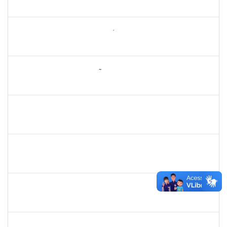
23007.00024610/2024-36
10/02/2025
10/05/2025
Concluído
2260644
NILO CARLOS BANDEIRA NICÁCIO HONDA
Técnico
23007.00026283/2024-67
10/02/2025
10/05/2025
Concluído
2260005
ESTEFANIA DA CONCEIÇÃO NEVES
Técnico
23007.00025907/2024-34
22/04/2025
14/05/2025
Concluído
2328145
CARINE DE JESUS SANTANA
Técnico
23007.00002973/2025-98
05/05/2025
19/05/2025
Concluído
1628445
JOSE ALIPIO DE OLIVEIRA MARTINS
Técnico
23007.00024301/2024-37
24/02/2025
24/05/2025
Concluído
1754485
MARCELA MARY JOSE DA SILVA
Docente
23007.00018474/2024-32
26/02/2025
26/05/2025
Concluído
2391074,