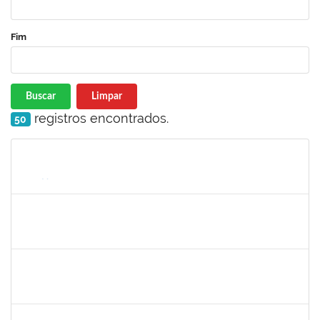
Fim
Buscar
Limpar
registros encontrados.
50
Matrícula
Nome
Cargo
Processo
Início
Fim
Status
1924041
JAIR WYZYKOWSKI
Docente
23007.00022355/2023-08
01/12/2024
28/02/2025
Concluído
Técnico
23007.00017371/2024-34
02/12/2024
01/03/2025
Concluído