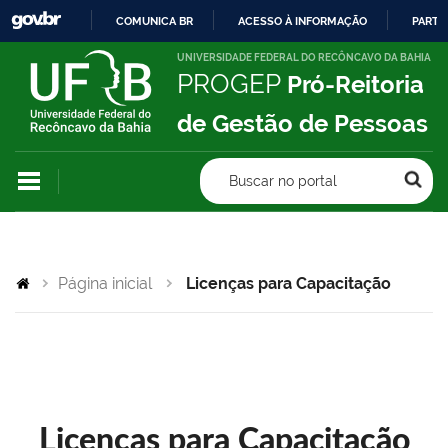
COMUNICA BR
ACESSO À INFORMAÇÃO
PARTI
IR
UNIVERSIDADE FEDERAL DO RECÔNCAVO DA BAHIA
PROGEP
Pró-Reitoria
PARA
O
de Gestão de Pessoas
CONTEÚDO
Buscar no portal
Página inicial
Licenças para Capacitação
Licenças para Capacitação