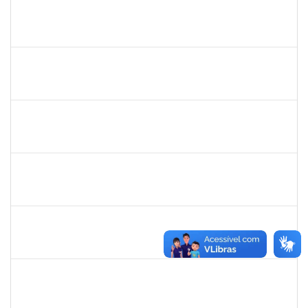
1760670
FLORISVALDO EVANGELISTA DA SILVA JUNIOR
Técnico
23007.00015131/2024-83
08/01/2025
07/04/2025
Concluído
2257598
RAPHAEL LIMA COSTA
Técnico
23007.00003483/2025-05
31/03/2025
17/04/2025
Concluído
2331851
THIAGO LOURO DE ARAUJO
Técnico
23007.00001446/2025-05
31/03/2025
17/04/2025
Concluído
1241198
TAYANE CERQUEIRA DA SILVA DOS SANTOS
Técnico
23007.00000012/2025-20
23/03/2025
17/04/2025
Concluído
1756209
LUCIANA SANTANA LORDELO SANTOS
Técnico
23007.00023754/2024-62
21/01/2025
20/04/2025
Concluído
1757769
HADSON DE OLIVEIRA SANTOS
Técnico
23007.00023634/2024-04
25/01/2025
24/04/2025
Concluído