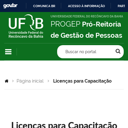
COMUNICA BR
ACESSO À INFORMAÇÃO
PARTI
IR
UNIVERSIDADE FEDERAL DO RECÔNCAVO DA BAHIA
PROGEP
Pró-Reitoria
PARA
O
de Gestão de Pessoas
CONTEÚDO
Buscar no portal
Página inicial
Licenças para Capacitação
Licenças para Capacitação