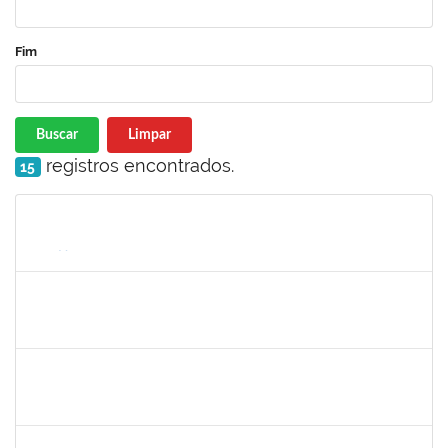
Fim
Buscar
Limpar
registros encontrados.
15
Matrícula
Nome
Cargo
Processo
Início
Fim
Status
1760269
luciana dos santos sacramento
Técnico
23007.00024618/2024-14
09/12/2024
08/03/2025
Concluído
1771116
VANIA MAGALHAES FONSECA DO SACRAMENTO
Técnico
23007.00024473/2024-49
27/01/2025
21/03/2025
Concluído