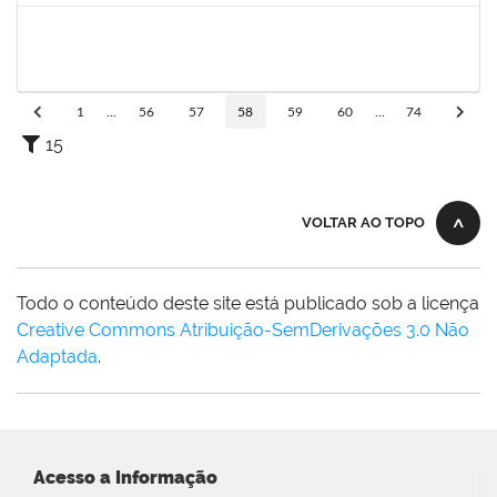
1761269
JAMILE ANDRADE PASSOS
Técnico
23007.00025416/2024-02
26/01/2025
25/04/2025
Concluído
1
...
56
57
58
59
60
...
74
15
VOLTAR AO TOPO
Todo o conteúdo deste site está publicado sob a licença
Creative Commons Atribuição-SemDerivações 3.0 Não
Adaptada
.
Acesso a Informação