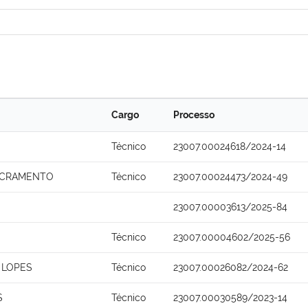
Cargo
Processo
Técnico
23007.00024618/2024-14
ACRAMENTO
Técnico
23007.00024473/2024-49
23007.00003613/2025-84
Técnico
23007.00004602/2025-56
 LOPES
Técnico
23007.00026082/2024-62
S
Técnico
23007.00030589/2023-14