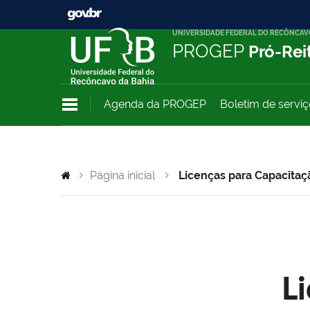
UNIVERSIDADE FEDERAL DO RECÔNCAV
PROGEP
Pró-Rei
Agenda da PROGEP
Boletim de servi
Página inicial
Licenças para Capacitaç
L