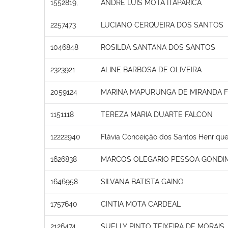
1552819,
ANDRE LUIS MOTA ITAPARICA
2257473
LUCIANO CERQUEIRA DOS SANTOS
1046848
ROSILDA SANTANA DOS SANTOS
2323921
ALINE BARBOSA DE OLIVEIRA
2059124
MARINA MAPURUNGA DE MIRANDA F
1151118
TEREZA MARIA DUARTE FALCON
12222940
Flávia Conceição dos Santos Henriqu
1626838
MARCOS OLEGARIO PESSOA GONDI
1646958
SILVANA BATISTA GAINO
1757640
CINTIA MOTA CARDEAL
2126474
SUELLY PINTO TEIXEIRA DE MORAIS