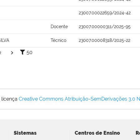
23007.00022659/2024-42
Docente
23007.00000311/2025-95
ILVA
Técnico
23007.00008318/2025-22
50
2
 licença
Creative Commons Atribuição-SemDerivações 3.0 
Sistemas
Centros de Ensino
R