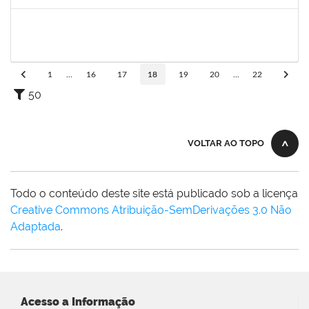
Concluído
1551601
PAULO CESAR OLIVEIRA DE JESUS
Docente
23007.00006940/2025-77
20/03/2025
17/06/2025
Concluído
1
...
16
17
18
19
20
...
22
50
VOLTAR AO TOPO
Todo o conteúdo deste site está publicado sob a licença
Creative Commons Atribuição-SemDerivações 3.0 Não
Adaptada
.
Acesso a Informação