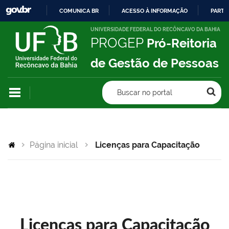
COMUNICA BR
ACESSO À INFORMAÇÃO
PARTI
IR
UNIVERSIDADE FEDERAL DO RECÔNCAVO DA BAHIA
PROGEP
Pró-Reitoria
PARA
O
de Gestão de Pessoas
CONTEÚDO
Buscar no portal
Página inicial
Licenças para Capacitação
Licenças para Capacitação