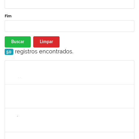
Fim
Buscar
Limpar
registros encontrados.
50
Matrícula
Nome
Cargo
Processo
Início
Fim
Status
2247439
ARIADNE NASCIMENTO DOS SANTOS
Técnico
23007.00030589/2023-14
05/03/2025
05/04/2025
Concluído
2257858
NICÉLIA CARVALHO MIRANDA
Técnico
23007.00024478/2024-11
06/01/2025
05/04/2025
Concluído