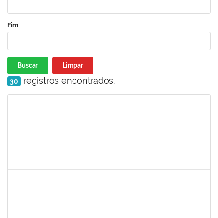
Fim
Buscar
Limpar
registros encontrados.
30
Matrícula
Nome
Cargo
Processo
Início
Fim
Status
1771488
VIRGILIO RODRIGUES DOS SANTOS
Técnico
23007.00024610/2024-36
10/02/2025
10/05/2025
Concluído
2260644
NILO CARLOS BANDEIRA NICÁCIO HONDA
Técnico
23007.00026283/2024-67
10/02/2025
10/05/2025
Concluído