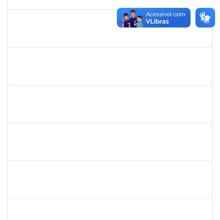
05/06/2025
Concluído
2059124
MARINA MAPURUNGA DE MIRANDA FERREIRA
Docente
23007.00021398/2024-42
10/03/2025
07/06/2025
Concluído
1151118
TEREZA MARIA DUARTE FALCON
Técnico
23007.00020353/2024-30
10/03/2025
07/06/2025
Concluído
12222940
Flávia Conceição dos Santos Henrique
Docente
23007.00020613/2024-91
10/03/2025
07/06/2025
Concluído
1626838
MARCOS OLEGARIO PESSOA GONDIM DE MATOS
Docente
23007.00025412/2024-13
10/03/2025
07/06/2025
Concluído
1646958
SILVANA BATISTA GAINO
Docente
23007.00002060/2025-14
10/03/2025
07/06/2025
Concluído
1757640
CINTIA MOTA CARDEAL
Docente