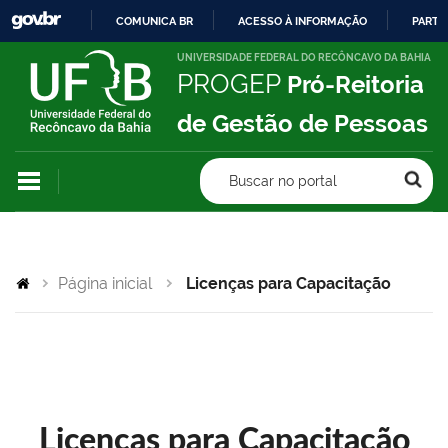
COMUNICA BR
ACESSO À INFORMAÇÃO
PARTI
IR
UNIVERSIDADE FEDERAL DO RECÔNCAVO DA BAHIA
PROGEP
Pró-Reitoria
PARA
O
de Gestão de Pessoas
CONTEÚDO
Buscar no portal
Página inicial
Licenças para Capacitação
Licenças para Capacitação