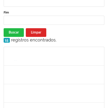
Fim
Buscar
Limpar
registros encontrados.
15
Matrícula
Nome
Cargo
Processo
Início
Fim
Status
1754485
MARCELA MARY JOSE DA SILVA
Docente
23007.00018474/2024-32
26/02/2025
26/05/2025
Concluído
2391074,
Mayara Melo Rocha,
Docente
23007.00020461/2024-24
01/03/2025
29/05/2025
Concluído