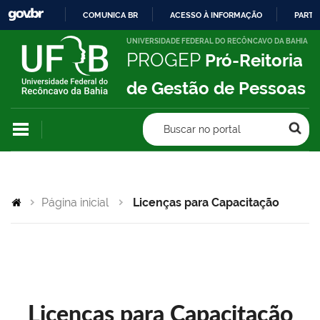
COMUNICA BR
ACESSO À INFORMAÇÃO
PARTI
IR
UNIVERSIDADE FEDERAL DO RECÔNCAVO DA BAHIA
PROGEP
Pró-Reitoria
PARA
O
de Gestão de Pessoas
CONTEÚDO
Buscar no portal
Página inicial
Licenças para Capacitação
Licenças para Capacitação