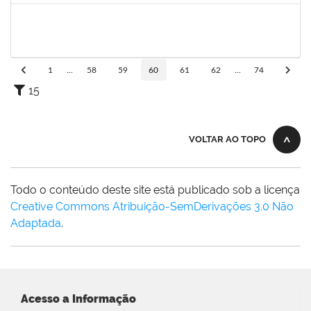
2323921
ALINE BARBOSA DE OLIVEIRA
Técnico
23007.00006305/2025-53
05/05/2025
05/06/2025
Concluído
1
...
58
59
60
61
62
...
74
15
VOLTAR AO TOPO
Todo o conteúdo deste site está publicado sob a licença
Creative Commons Atribuição-SemDerivações 3.0 Não
Adaptada
.
Acesso a Informação