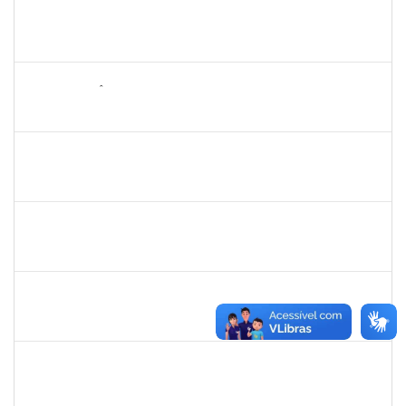
1839639
ANTONIO JOSE SALES SOUZA
Técnico
23007.00004971/2025-84
01/05/2025
30/05/2025
Concluído
2259412
ALDAIR EPIFÂNIO FERREIRA JUNIOR
Técnico
23007.00002048/2025-47
03/03/2025
30/05/2025
Concluído
2889129
JOSE PEREIRA MASCARENHAS BISNETO
Docente
23007.00024982/2024-80
02/03/2025
30/05/2025
Concluído
1552819,
ANDRE LUIS MOTA ITAPARICA
Docente
23007.00023631/2024-85
01/03/2025
31/05/2025
Concluído
2257473
LUCIANO CERQUEIRA DOS SANTOS
Técnico
23007.00017865/2024-82
03/03/2025
01/06/2025
Concluído
1046848
ROSILDA SANTANA DOS SANTOS
Técnico
23007.00007046/2025-28
05/05/2025
03/06/2025
Concluído