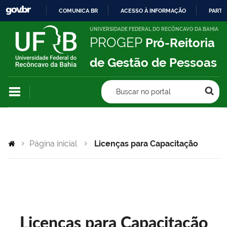
COMUNICA BR
ACESSO À INFORMAÇÃO
PARTI
IR
UNIVERSIDADE FEDERAL DO RECÔNCAVO DA BAHIA
PROGEP
Pró-Reitoria
PARA
O
de Gestão de Pessoas
CONTEÚDO
Buscar no portal
Página inicial
Licenças para Capacitação
Licenças para Capacitação