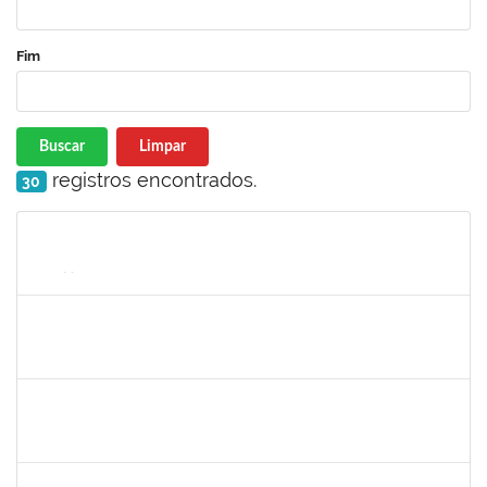
Fim
Buscar
Limpar
registros encontrados.
30
Matrícula
Nome
Cargo
Processo
Início
Fim
Status
1754485
MARCELA MARY JOSE DA SILVA
Docente
23007.00018474/2024-32
26/02/2025
26/05/2025
Concluído
2391074,
Mayara Melo Rocha,
Docente
23007.00020461/2024-24
01/03/2025
29/05/2025
Concluído