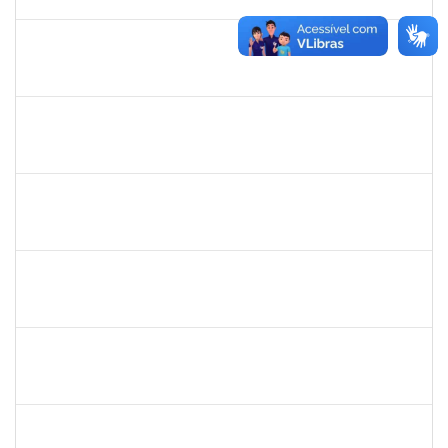
07/06/2025
Concluído
1757640
CINTIA MOTA CARDEAL
Docente
23007.00023119/2024-38
01/03/2025
08/06/2025
Concluído
2126474
SUELLY PINTO TEIXEIRA DE MORAIS
23007.00022659/2024-42
11/03/2024
08/06/2025
Concluído
2126474
SUELLY PINTO TEIXEIRA DE MORAIS
23007.00022659/2024-42
11/03/2024
08/06/2025
Concluído
1838559
IVANA TAVARES MURICY
Docente
23007.00000311/2025-95
10/03/2025
09/06/2025
Concluído
1894151
EVANDRO DE QUEIROZ BARBOSA E SILVA
Técnico
23007.00008318/2025-22
12/05/2025
10/06/2025
Concluído
2271499
LUCIANA DOS SANTOS FREITAS
Técnico