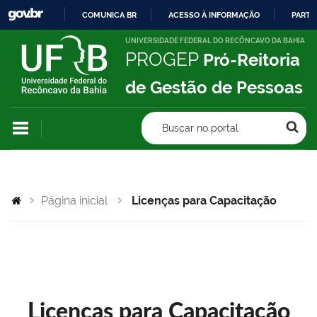
COMUNICA BR
ACESSO À INFORMAÇÃO
PARTI
IR
UNIVERSIDADE FEDERAL DO RECÔNCAVO DA BAHIA
PROGEP
Pró-Reitoria
PARA
O
de Gestão de Pessoas
CONTEÚDO
Buscar no portal
Página inicial
Licenças para Capacitação
Licenças para Capacitação