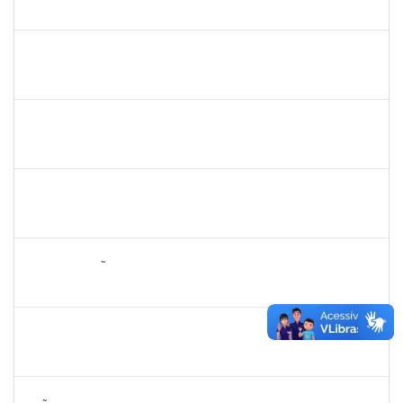
23007.00008513/2025-92
04/06/2025
18/06/2025
Concluído
1756626
DEISE DA SILVA DOS SANTOS
Técnico
23007.00001671/2025-41
26/05/2025
18/06/2025
Concluído
1870820
CAROLINE SANTIAGO BARBOSA SOUZA
Técnico
23007.00000881/2025-31
05/05/2025
18/06/2025
Concluído
1258666
RITTA MARIA MORAIS CORREIA MOTA
Técnico
23007.00005706/2025-27
26/05/2025
20/06/2025
Concluído
2076546
LILIAN ARAGÃO DA SILVA
Docente
23007.00025211/2024-08
24/03/2025
21/06/2025
Concluído
1311065
RENATA DE OLIVEIRA CAMPOS
Docente
23007.00027037/2024-79
26/03/2025
23/06/2025
Concluído
2257672