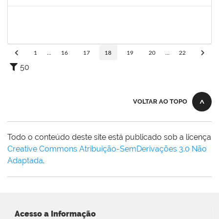
Concluído
1581059
EVANDRO FERRAZ POSSIDONIO
Técnico
23007.00004979/2025-62
01/05/2025
29/07/2025
Concluído
1
...
16
17
18
19
20
...
22
50
VOLTAR AO TOPO
Todo o conteúdo deste site está publicado sob a licença
Creative Commons Atribuição-SemDerivações 3.0 Não
Adaptada
.
Acesso a Informação