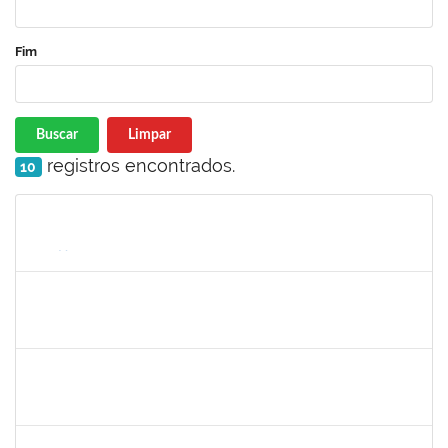
Fim
Buscar
Limpar
registros encontrados.
10
Matrícula
Nome
Cargo
Processo
Início
Fim
Status
2059124
MARINA MAPURUNGA DE MIRANDA FERREIRA
Docente
23007.00021398/2024-42
10/03/2025
07/06/2025
Concluído
1151118
TEREZA MARIA DUARTE FALCON
Técnico
23007.00020353/2024-30
10/03/2025
07/06/2025
Concluído