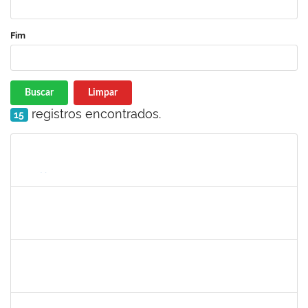
Fim
Buscar
Limpar
registros encontrados.
15
Matrícula
Nome
Cargo
Processo
Início
Fim
Status
1757640
CINTIA MOTA CARDEAL
Docente
23007.00023119/2024-38
01/03/2025
08/06/2025
Concluído
2126474
SUELLY PINTO TEIXEIRA DE MORAIS
23007.00022659/2024-42
11/03/2024
08/06/2025
Concluído