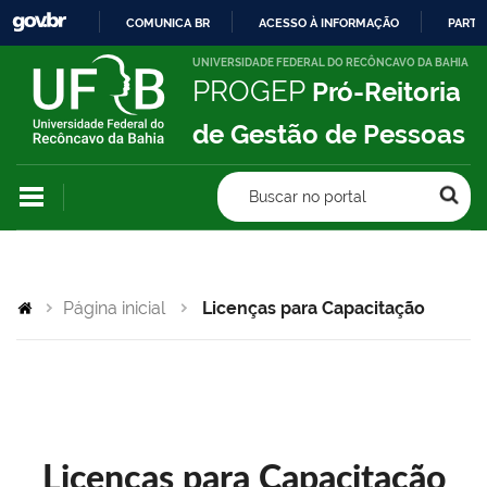
COMUNICA BR
ACESSO À INFORMAÇÃO
PARTI
IR
UNIVERSIDADE FEDERAL DO RECÔNCAVO DA BAHIA
PROGEP
Pró-Reitoria
PARA
O
de Gestão de Pessoas
CONTEÚDO
Buscar no portal
Página inicial
Licenças para Capacitação
Licenças para Capacitação