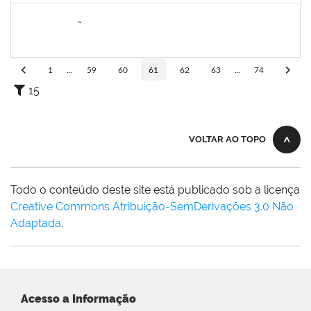
2076546
LILIAN ARAGÃO DA SILVA
Docente
23007.00025211/2024-08
24/03/2025
21/06/2025
Concluído
1
...
59
60
61
62
63
...
74
15
VOLTAR AO TOPO
Todo o conteúdo deste site está publicado sob a licença
Creative Commons Atribuição-SemDerivações 3.0 Não
Adaptada
.
Acesso a Informação