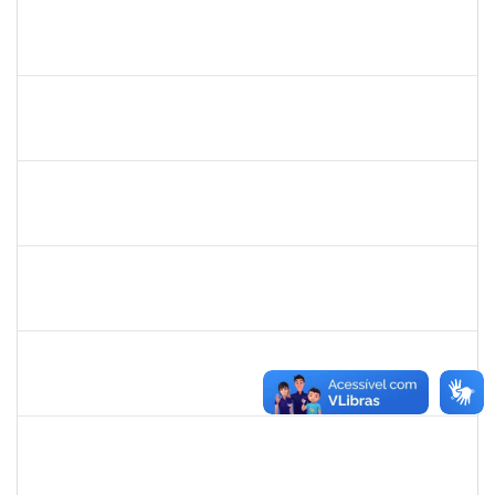
2261493
LEANDRO MACIEL LOPES
Técnico
23007.00003021/2025-63
19/05/2025
17/06/2025
Concluído
1551601
PAULO CESAR OLIVEIRA DE JESUS
Docente
23007.00006940/2025-77
20/03/2025
17/06/2025
Concluído
1217453
ANDRESSA HOSANA SOUZA DE OLIVEIRA
Técnico
23007.00008513/2025-92
04/06/2025
18/06/2025
Concluído
1756626
DEISE DA SILVA DOS SANTOS
Técnico
23007.00001671/2025-41
26/05/2025
18/06/2025
Concluído
1870820
CAROLINE SANTIAGO BARBOSA SOUZA
Técnico
23007.00000881/2025-31
05/05/2025
18/06/2025
Concluído
1258666
RITTA MARIA MORAIS CORREIA MOTA
Técnico
23007.00005706/2025-27
26/05/2025
20/06/2025
Concluído