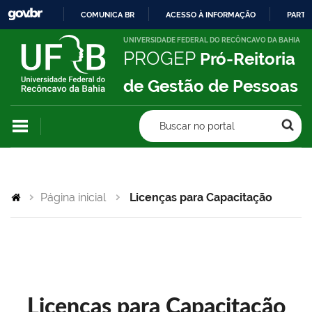
COMUNICA BR
ACESSO À INFORMAÇÃO
PARTI
IR
UNIVERSIDADE FEDERAL DO RECÔNCAVO DA BAHIA
PROGEP
Pró-Reitoria
PARA
O
de Gestão de Pessoas
CONTEÚDO
Buscar no portal
Página inicial
Licenças para Capacitação
Licenças para Capacitação