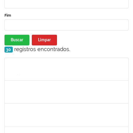
Fim
Buscar
Limpar
registros encontrados.
30
Matrícula
Nome
Cargo
Processo
Início
Fim
Status
1217453
ANDRESSA HOSANA SOUZA DE OLIVEIRA
Técnico
23007.00008513/2025-92
04/06/2025
18/06/2025
Concluído
1756626
DEISE DA SILVA DOS SANTOS
Técnico
23007.00001671/2025-41
26/05/2025
18/06/2025
Concluído