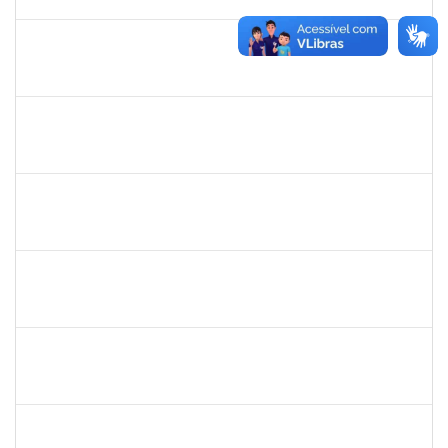
26/07/2025
Concluído
2265919
JAMILLE DA SILVA PEREIRA
Técnico
23007.00004634/2025-65
28/04/2025
26/07/2025
Concluído
2328936
JENILDA BASTOS ALMEIDA PINHEIRO
Técnico
23007.00007283/2025-31
14/07/2025
28/07/2025
Concluído
1755222
FELIPE CASSIO REIS RAMOS
Técnico
23007.00005868/2025-18
30/06/2025
28/07/2025
Concluído
2374175
SUZANE ATAIDE DOS ANJOS
Técnico
23007.00021338/2024-13
30/06/2025
29/07/2025
Concluído
1581059
EVANDRO FERRAZ POSSIDONIO
Técnico
23007.00004979/2025-62
01/05/2025
29/07/2025
Concluído
1553844
JOANITO DE ANDRADE OLIVEIRA
Docente