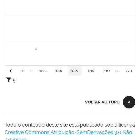
1870820
CAROLINE SANTIAGO BARBOSA SOUZA
Técnico
23007.00000881/2025-31
05/05/2025
18/06/2025
Concluído
1258666
RITTA MARIA MORAIS CORREIA MOTA
Técnico
23007.00005706/2025-27
26/05/2025
20/06/2025
Concluído
2076546
LILIAN ARAGÃO DA SILVA
Docente
23007.00025211/2024-08
24/03/2025
21/06/2025
Concluído
1
...
183
184
185
186
187
...
220
5
VOLTAR AO TOPO
Todo o conteúdo deste site está publicado sob a licença
Creative Commons Atribuição-SemDerivações 3.0 Não
Adaptada
.