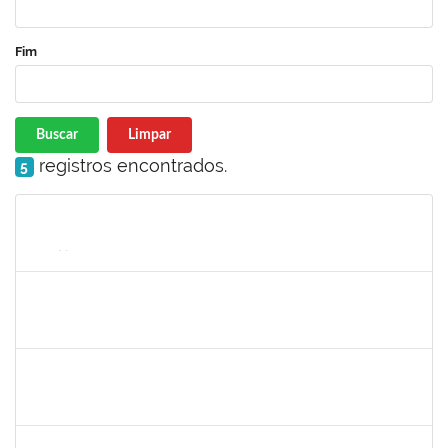
Fim
Buscar
Limpar
registros encontrados.
5
Matrícula
Nome
Cargo
Processo
Início
Fim
Status
1217453
ANDRESSA HOSANA SOUZA DE OLIVEIRA
Técnico
23007.00008513/2025-92
04/06/2025
18/06/2025
Concluído
1756626
DEISE DA SILVA DOS SANTOS
Técnico
23007.00001671/2025-41
26/05/2025
18/06/2025
Concluído