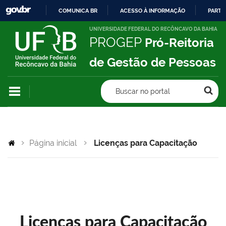
COMUNICA BR
ACESSO À INFORMAÇÃO
PARTI
IR
UNIVERSIDADE FEDERAL DO RECÔNCAVO DA BAHIA
PROGEP
Pró-Reitoria
PARA
O
de Gestão de Pessoas
CONTEÚDO
Buscar no portal
Página inicial
Licenças para Capacitação
Licenças para Capacitação