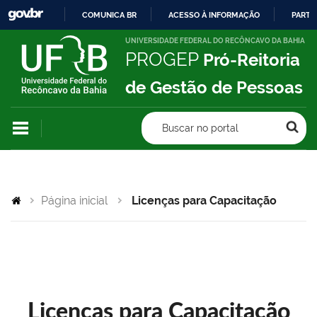
COMUNICA BR
ACESSO À INFORMAÇÃO
PARTI
IR
UNIVERSIDADE FEDERAL DO RECÔNCAVO DA BAHIA
PROGEP
Pró-Reitoria
PARA
O
de Gestão de Pessoas
CONTEÚDO
Buscar no portal
Página inicial
Licenças para Capacitação
Licenças para Capacitação