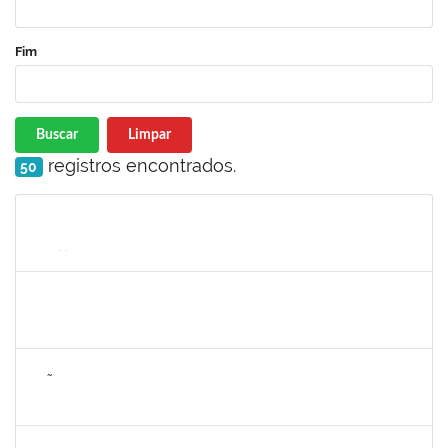
Fim
Buscar
Limpar
registros encontrados.
50
Matrícula
Nome
Cargo
Processo
Início
Fim
Status
1311065
RENATA DE OLIVEIRA CAMPOS
Docente
23007.00027037/2024-79
26/03/2025
23/06/2025
Concluído
2257672
JOÃO VITOR MIRANDA DE SOUZA
Técnico
23007.00006025/2025-47
28/04/2025
26/06/2025
Concluído