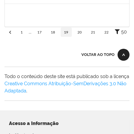
Concluído
1841026
DEYSE DE SOUZA GONCALVES
Técnico
23007.00005041/2025-37
01/09/2025
30/09/2025
Concluído
50
1
...
17
18
19
20
21
22
VOLTAR AO TOPO
Todo o conteúdo deste site está publicado sob a licença
Creative Commons Atribuição-SemDerivações 3.0 Não
Adaptada
.
Acesso a Informação