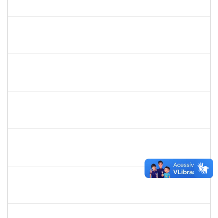
23007.00005579/2025-61
05/05/2025
02/08/2025
Concluído
1751422
SERGIO SANTOS DE ALMEIDA
Técnico
23007.00024480/2024-54
05/05/2025
02/08/2025
Concluído
1759259
FABIANA DE JESUS CERQUEIRA
Técnico
23007.00006101/2025-32
14/07/2025
12/08/2025
Concluído
1847366
ANGELA CRISTINA DE OLIVEIRA LIMA
Técnico
23007.00005268/2025-19
22/07/2025
15/08/2025
Concluído
1007288
CARLOS ANDRE CIRQUEIRA QUEIROZ
Técnico
23007.00008041/2025-32
17/07/2025
15/08/2025
Concluído
2426970
RODRIGO JESUS DE OLIVEIRA
Técnico
23007.00003030/2025-14
17/07/2025
15/08/2025
Concluído
2277033