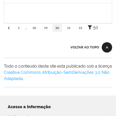
Concluído
1847366
ANGELA CRISTINA DE OLIVEIRA LIMA
Técnico
23007.00005268/2025-19
25/11/2025
19/12/2025
Concluído
50
1
...
18
19
20
21
22
VOLTAR AO TOPO
Todo o conteúdo deste site está publicado sob a licença
Creative Commons Atribuição-SemDerivações 3.0 Não
Adaptada
.
Acesso a Informação