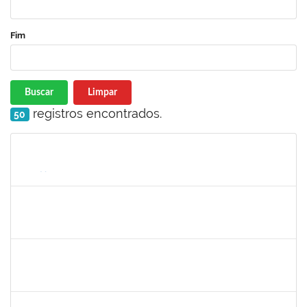
Fim
Buscar
Limpar
registros encontrados.
50
Matrícula
Nome
Cargo
Processo
Início
Fim
Status
2257968
TAIANE OLIVEIRA MENEZES LEITE
Técnico
23007.00011055/2025-37
01/09/2025
30/09/2025
Concluído
1861104
GREICIANE DE SOUZA SANTOS
Técnico
23007.00014744/2025-53
01/09/2025
30/09/2025
Concluído