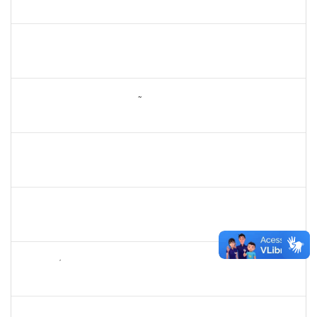
23007.00010774/2025-58
07/08/2025
04/11/2025
Concluído
1836556
DANIEL TEIXEIRA DE QUADROS
Técnico
23007.00002962/2025-07
11/08/2025
08/11/2025
Concluído
2260005
ESTEFANIA DA CONCEIÇÃO NEVES
Técnico
23007.00013074/2025-38
17/10/2025
15/11/2025
Concluído
1451453
ANGELITA MARIA BOGADO
Docente
23007.00006022/2025-31
18/08/2025
15/11/2025
Concluído
1355180
ANTONIO CARLOS DE ALMEIDA PORTELA
Docente
23007.00013042/2025-29
18/08/2025
15/11/2025
Concluído
2265449
THIAGO ÍTALO ROCHA DE JESUS
Técnico
23007.00014094/2025-46
05/11/2025
19/11/2025
Concluído
1673939