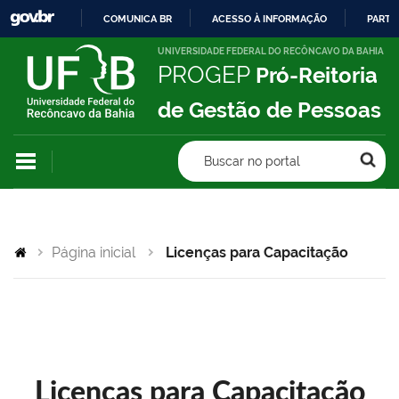
COMUNICA BR
ACESSO À INFORMAÇÃO
PARTI
IR
UNIVERSIDADE FEDERAL DO RECÔNCAVO DA BAHIA
PROGEP
Pró-Reitoria
PARA
O
de Gestão de Pessoas
CONTEÚDO
Buscar no portal
Página inicial
Licenças para Capacitação
Licenças para Capacitação