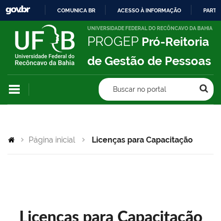
COMUNICA BR
ACESSO À INFORMAÇÃO
PARTI
IR
UNIVERSIDADE FEDERAL DO RECÔNCAVO DA BAHIA
PROGEP
Pró-Reitoria
PARA
O
de Gestão de Pessoas
CONTEÚDO
Buscar no portal
Página inicial
Licenças para Capacitação
Licenças para Capacitação