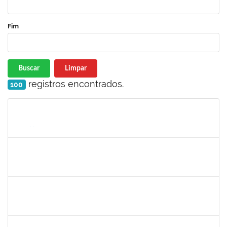
Fim
Buscar
Limpar
registros encontrados.
100
Matrícula
Nome
Cargo
Processo
Início
Fim
Status
1591709
CELESTE DA SILVA SANTOS
Técnico
23007.00017288/2025-41
08/09/2025
05/10/2025
Concluído
1945088
MOISES ARAUJO LIMA
Técnico
23007.00014098/2025-35
11/09/2025
10/10/2025
Concluído