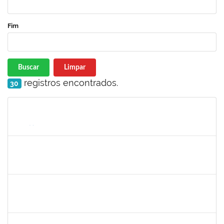
Fim
Buscar
Limpar
registros encontrados.
30
Matrícula
Nome
Cargo
Processo
Início
Fim
Status
1591709
CELESTE DA SILVA SANTOS
Técnico
23007.00017288/2025-41
08/09/2025
05/10/2025
Concluído
1945088
MOISES ARAUJO LIMA
Técnico
23007.00014098/2025-35
11/09/2025
10/10/2025
Concluído