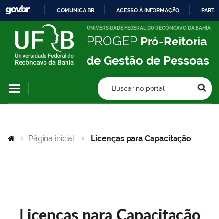
COMUNICA BR
ACESSO À INFORMAÇÃO
PARTI
IR
UNIVERSIDADE FEDERAL DO RECÔNCAVO DA BAHIA
PROGEP
Pró-Reitoria
PARA
O
de Gestão de Pessoas
CONTEÚDO
Buscar no portal
Página inicial
Licenças para Capacitação
Licenças para Capacitação