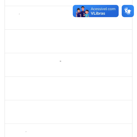
04/11/2025
Concluído
1143381
FABRÍCIO MENDES MIRANDA
Técnico
23007.00010774/2025-58
07/08/2025
04/11/2025
Concluído
1836556
DANIEL TEIXEIRA DE QUADROS
Técnico
23007.00002962/2025-07
11/08/2025
08/11/2025
Concluído
2260005
ESTEFANIA DA CONCEIÇÃO NEVES
Técnico
23007.00013074/2025-38
17/10/2025
15/11/2025
Concluído
1451453
ANGELITA MARIA BOGADO
Docente
23007.00006022/2025-31
18/08/2025
15/11/2025
Concluído
1355180
ANTONIO CARLOS DE ALMEIDA PORTELA
Docente
23007.00013042/2025-29
18/08/2025
15/11/2025
Concluído
2265449
THIAGO ÍTALO ROCHA DE JESUS
Técnico