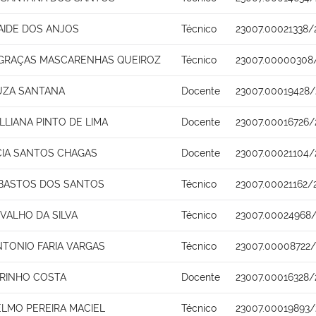
AIDE DOS ANJOS
Técnico
23007.00021338/
 GRAÇAS MASCARENHAS QUEIROZ
Técnico
23007.00000308
UZA SANTANA
Docente
23007.00019428/
LLIANA PINTO DE LIMA
Docente
23007.00016726/
CIA SANTOS CHAGAS
Docente
23007.00021104/
 BASTOS DOS SANTOS
Técnico
23007.00021162/
VALHO DA SILVA
Técnico
23007.00024968/
NTONIO FARIA VARGAS
Técnico
23007.00008722/
ARINHO COSTA
Docente
23007.00016328/
ELMO PEREIRA MACIEL
Técnico
23007.00019893/