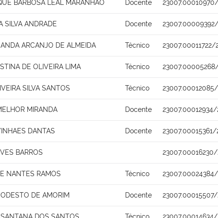
IQUE BARBOSA LEAL MARANHAO
Docente
23007.00010970
A SILVA ANDRADE
Docente
23007.00009392/
NANDA ARCANJO DE ALMEIDA
Técnico
23007.00011722/
STINA DE OLIVEIRA LIMA
Técnico
23007.00005268/
IVEIRA SILVA SANTOS
Técnico
23007.00012085/
ELHOR MIRANDA
Docente
23007.00012934/
VINHAES DANTAS
Docente
23007.00015361/
EVES BARROS
23007.00016230/
DE NANTES RAMOS
Técnico
23007.00024384/
ODESTO DE AMORIM
Docente
23007.00015507/
 SANTANA DOS SANTOS
Técnico
23007.00014634/