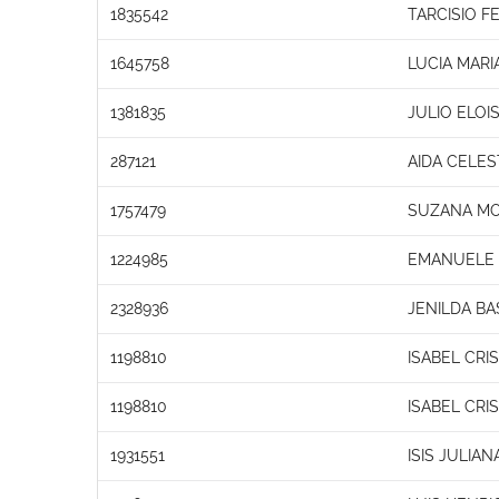
1835542
TARCISIO 
1645758
LUCIA MARI
1381835
JULIO ELOI
287121
AIDA CELES
1757479
SUZANA MO
1224985
EMANUELE O
2328936
JENILDA BA
1198810
ISABEL CRI
1198810
ISABEL CRI
1931551
ISIS JULIA