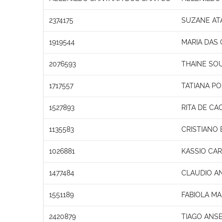
2374175
SUZANE AT
1919544
MARIA DAS
2076593
THAINE SO
1717557
TATIANA PO
1527893
RITA DE CA
1135583
CRISTIANO
1026881
KASSIO CAR
1477484
CLAUDIO A
1551189
FABIOLA M
2420879
TIAGO ANS