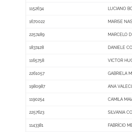
1152634
LUCIANO B
1670022
MARISE NA
2257489
MARCELO D
1837428
DANIELE C
1165758
VICTOR HU
2261057
GABRIELA M
1980987
ANA VALECI
1190254
CAMILA MA
2257623
SILVANIA C
1143381
FABRÍCIO 