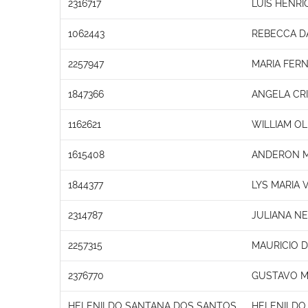
2316717
LUIS HENR
1062443
REBECCA D
2257947
MARIA FER
1847366
ANGELA CRI
1162621
WILLIAM OL
1615408
ANDERON M
1844377
LYS MARIA 
2314787
JULIANA N
2257315
MAURICIO 
2376770
GUSTAVO M
HELENILDO SANTANA DOS SANTOS
HELENILDO