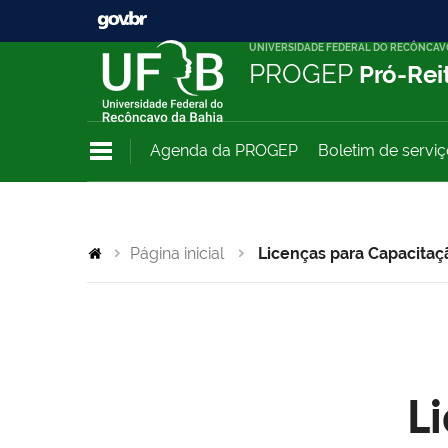
UNIVERSIDADE FEDERAL DO RECÔNCAV
PROGEP
Pró-Rei
Agenda da PROGEP
Boletim de servi
Página inicial
Licenças para Capacitaç
L