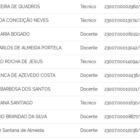
XEIRA DE QUADROS
Técnico
23007.00002962
 DA CONCEIÇÃO NEVES
Técnico
23007.00013074/
MARIA BOGADO
Docente
23007.00006022/
ARLOS DE ALMEIDA PORTELA
Docente
23007.00013042/
LO ROCHA DE JESUS
Técnico
23007.00014094
ENCA DE AZEVEDO COSTA
Docente
23007.00002438
 BARBOSA DOS SANTOS
Docente
23007.00010021/
TANA SANTIAGO
Técnico
23007.00001630/
SIO BRANDAO DA SILVA
Docente
23007.00008877/
r Santana de Almeida
Docente
23007.00012036/