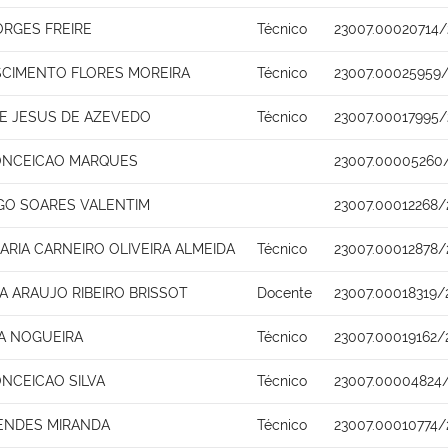
ORGES FREIRE
Técnico
23007.00020714/
SCIMENTO FLORES MOREIRA
Técnico
23007.00025959
E JESUS DE AZEVEDO
Técnico
23007.00017995/
ONCEICAO MARQUES
23007.00005260
GO SOARES VALENTIM
23007.00012268/
ARIA CARNEIRO OLIVEIRA ALMEIDA
Técnico
23007.00012878/
A ARAUJO RIBEIRO BRISSOT
Docente
23007.00018319/
IA NOGUEIRA
Técnico
23007.00019162/
ONCEICAO SILVA
Técnico
23007.00004824/
MENDES MIRANDA
Técnico
23007.00010774/