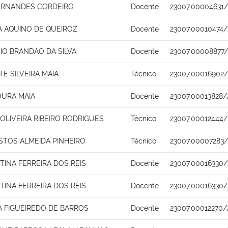
FERNANDES CORDEIRO
Docente
23007.00004631/
A AQUINO DE QUEIROZ
Docente
23007.00010474/
SIO BRANDAO DA SILVA
Docente
23007.00008877/
TE SILVEIRA MAIA
Técnico
23007.00016902/
URA MAIA
Docente
23007.00013828/
LIVEIRA RIBEIRO RODRIGUES
Técnico
23007.00012444/
STOS ALMEIDA PINHEIRO
Técnico
23007.00007283/
STINA FERREIRA DOS REIS
Docente
23007.00016330/
STINA FERREIRA DOS REIS
Docente
23007.00016330/
NA FIGUEIREDO DE BARROS
Docente
23007.00012270/