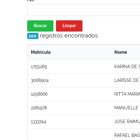
Buscar
Limpar
registros encontrados.
100
Matrícula
Nome
1755265
KARINA DE 
3066904
LARISSE DE 
1258666
RITTA MARI
2281978
MANUELLE
1333744
JOSE RAIM
RAFAEL BA