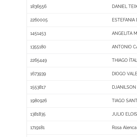
1836556
DANIEL TEI
2260005
ESTEFANIA
1451453
ANGELITA 
1355180
ANTONIO C
2265449
THIAGO ÍTA
1673939
DIOGO VAL
1553817
DJANILSON
1980926
TIAGO SAN
1381835
JULIO ELOI
1719181
Rosa Alenca