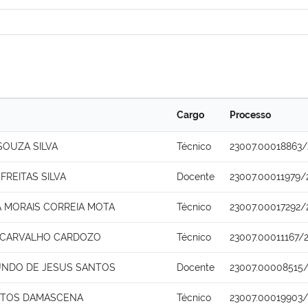
Cargo
Processo
SOUZA SILVA
Técnico
23007.00018863/
FREITAS SILVA
Docente
23007.00011979/
A MORAIS CORREIA MOTA
Técnico
23007.00017292/
 CARVALHO CARDOZO
Técnico
23007.00011167/
UNDO DE JESUS SANTOS
Docente
23007.00008515/
STOS DAMASCENA
Técnico
23007.00019903/