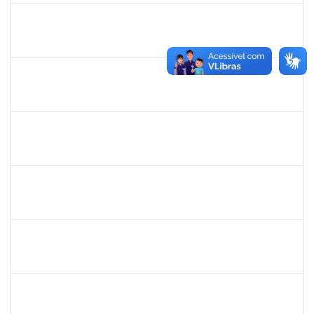
1420815
Robson Bahia Cerqueira
Docente
23007.031751/2018-83
25/03/2019
25/06/2019
Concluído
285232
Ana Maria Coelho
Técnico
23007.005420/2019-07
25/03/2019
24/06/2019
Concluído
286395
Josefa de Jesus Oliveira
Técnico
23007.00001795/2019-09
25/03/2019
24/05/2019
Concluído
1755063
Juliana das Neves Santos
Técnico
23007.003359/2019-73
18/03/2019
16/04/2019
Concluído
1754476
Fernanda Aguiar Carneiro Martins
Docente
23007.002127/2019-66
18/03/2019
17/06/2019
Concluído
1651330
Ana Rita Santiago
Docente
23007.021409/2018-54
11/03/2019