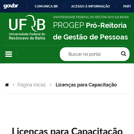
COMUNICA BR
ACESSO À INFORMAÇÃO
PARTI
IR
UNIVERSIDADE FEDERAL DO RECÔNCAVO DA BAHIA
PROGEP
Pró-Reitoria
PARA
O
de Gestão de Pessoas
CONTEÚDO
Buscar no portal
Página inicial
Licenças para Capacitação
Licenças para Capacitação