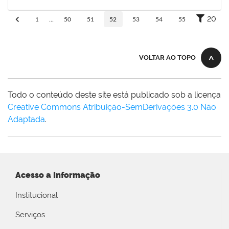
10/06/2019
Concluído
20
1
...
50
51
52
53
54
55
VOLTAR AO TOPO
Todo o conteúdo deste site está publicado sob a licença
Creative Commons Atribuição-SemDerivações 3.0 Não
Adaptada
.
Acesso a Informação
Institucional
Serviços