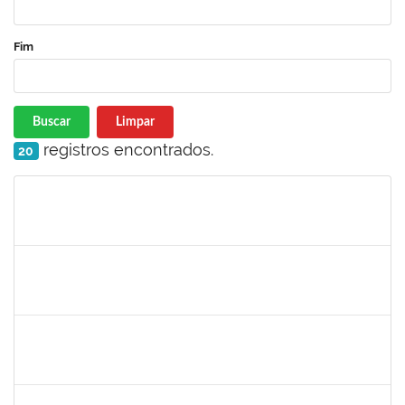
Fim
Buscar
Limpar
registros encontrados.
20
Matrícula
Nome
Cargo
Processo
Início
Fim
Status
1674023
Maria Conceição Costa Rivemales
Docente
23007.002414/2019-77
22/04/2019
20/07/2019
Concluído
1221903
Isabella de Matos Mendes da Silva
Docente
23007.31561/2018-72
16/04/2019
11/07/2019
Concluído