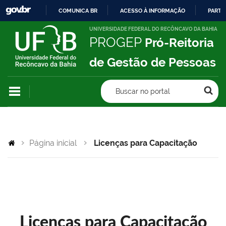
COMUNICA BR
ACESSO À INFORMAÇÃO
PARTI
IR
UNIVERSIDADE FEDERAL DO RECÔNCAVO DA BAHIA
PROGEP
Pró-Reitoria
PARA
O
de Gestão de Pessoas
CONTEÚDO
Buscar no portal
Página inicial
Licenças para Capacitação
Licenças para Capacitação