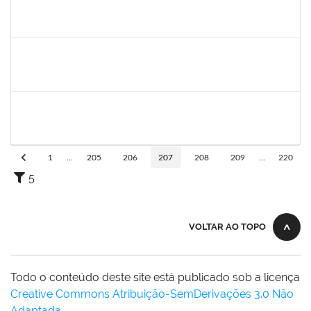
1761039
Andre Luiz Valverde de Carvalho
Técnico
23007.00030960/2018-03
15/04/2019
14/07/2019
Concluído
283304
Luiz Haroldo Peixoto da Silva
Técnico
23007.0008233/2019-07
15/04/2019
13/07/2019
Concluído
1752810
Shirley Guimarães Araújo
Técnico
23007.0008620/2019-34
15/04/2019
31/05/2019
Concluído
1
...
205
206
207
208
209
...
220
5
VOLTAR AO TOPO
Todo o conteúdo deste site está publicado sob a licença
Creative Commons Atribuição-SemDerivações 3.0 Não
Adaptada
.