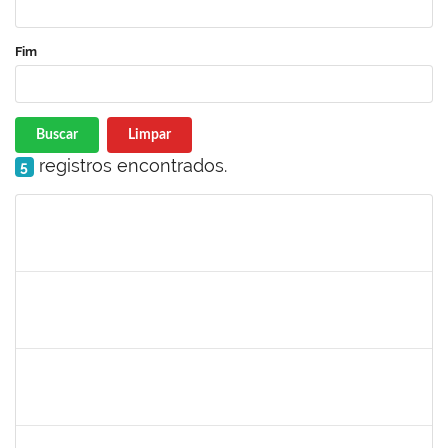
Fim
Buscar
Limpar
registros encontrados.
5
Matrícula
Nome
Cargo
Processo
Início
Fim
Status
1674023
Maria Conceição Costa Rivemales
Docente
23007.002414/2019-77
22/04/2019
20/07/2019
Concluído
1221903
Isabella de Matos Mendes da Silva
Docente
23007.31561/2018-72
16/04/2019
11/07/2019
Concluído