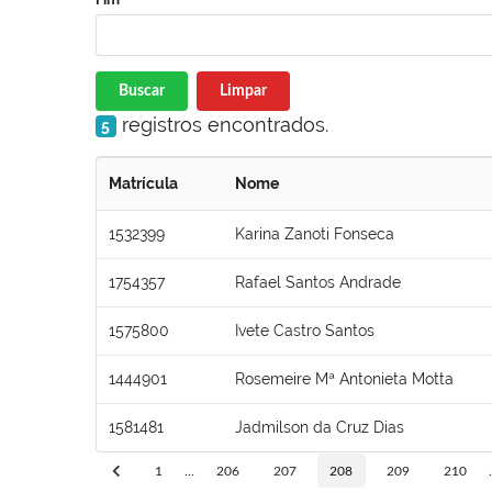
Buscar
Limpar
registros encontrados.
5
Matrícula
Nome
1532399
Karina Zanoti Fonseca
1754357
Rafael Santos Andrade
1575800
Ivete Castro Santos
1444901
Rosemeire Mª Antonieta Motta
1581481
Jadmilson da Cruz Dias
1
...
206
207
208
209
210
.