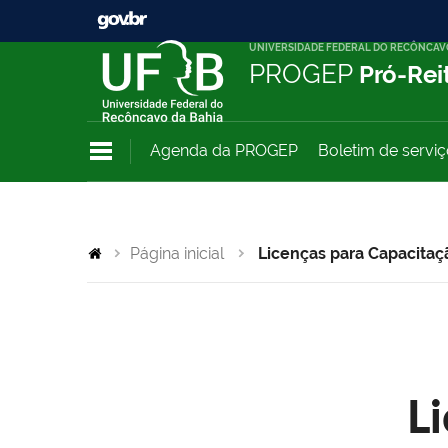
UNIVERSIDADE FEDERAL DO RECÔNCAV
PROGEP
Pró-Rei
Agenda da PROGEP
Boletim de servi
Página inicial
Licenças para Capacitaç
L