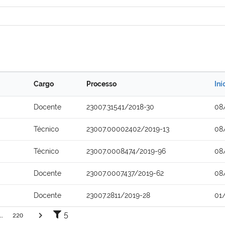
Cargo
Processo
Iní
Docente
23007.31541/2018-30
08
Técnico
23007.00002402/2019-13
08
Técnico
23007.0008474/2019-96
08
Docente
23007.0007437/2019-62
08
Docente
23007.2811/2019-28
01
5
..
220