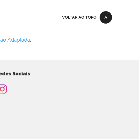
VOLTAR AO TOPO
Não Adaptada
.
edes Sociais