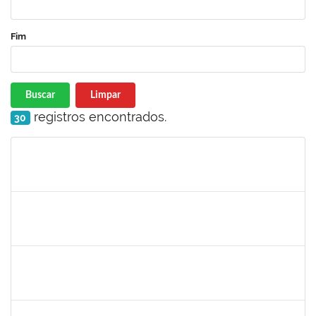
Fim
Buscar
Limpar
registros encontrados.
30
Matrícula
Nome
Cargo
Processo
Início
Fim
Status
285232
Ana Maria Coelho
Técnico
23007.005420/2019-07
25/03/2019
24/06/2019
Concluído
286395
Josefa de Jesus Oliveira
Técnico
23007.00001795/2019-09
25/03/2019
24/05/2019
Concluído