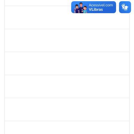
13/03/2019
Concluído
1365967
Paulo Jackson Mota da Silveira
Técnico
23007.032338/2018-45
23/01/2019
23/03/2019
Concluído
1558340
Priscila Carvalho Lopes
Técnico
23007.032350/2018-12
07/01/2019
06/03/2019
Concluído
1328349
LAVINE SILVA MATOS
Técnico
23007.00004163/2023-81
31/08/2009
29/09/2023
Concluído
robson de jes
30/11/-0001
30/11/-0001
Concluído
flavia
30/11/-0001
30/11/-0001
Concluído
maria fabiana