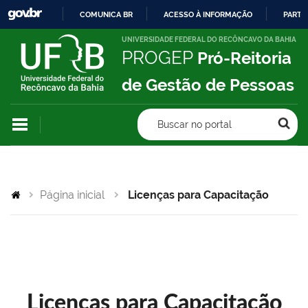
COMUNICA BR
ACESSO À INFORMAÇÃO
PARTI
IR
UNIVERSIDADE FEDERAL DO RECÔNCAVO DA BAHIA
PROGEP
Pró-Reitoria
PARA
O
de Gestão de Pessoas
CONTEÚDO
Buscar no portal
Página inicial
Licenças para Capacitação
Licenças para Capacitação