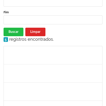
Fim
Buscar
Limpar
registros encontrados.
5
Matrícula
Nome
Cargo
Processo
Início
Fim
Status
286395
Josefa de Jesus Oliveira
Técnico
23007.00001795/2019-09
25/03/2019
24/05/2019
Concluído
1755063
Juliana das Neves Santos
Técnico
23007.003359/2019-73
18/03/2019
16/04/2019
Concluído