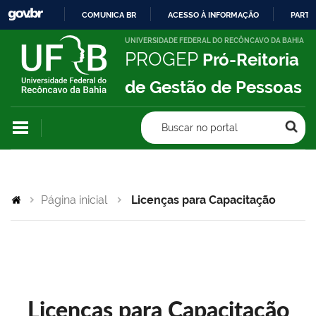
COMUNICA BR
ACESSO À INFORMAÇÃO
PARTI
IR
UNIVERSIDADE FEDERAL DO RECÔNCAVO DA BAHIA
PROGEP
Pró-Reitoria
PARA
O
de Gestão de Pessoas
CONTEÚDO
Buscar no portal
Página inicial
Licenças para Capacitação
Licenças para Capacitação