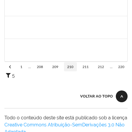
1754476
Fernanda Aguiar Carneiro Martins
Docente
23007.002127/2019-66
18/03/2019
17/06/2019
Concluído
1651330
Ana Rita Santiago
Docente
23007.021409/2018-54
11/03/2019
10/06/2019
Concluído
1733433
Luana Souza Silveira
Técnico
23007.00000783/2019-76
07/03/2019
06/04/2019
Concluído
1
...
208
209
210
211
212
...
220
5
VOLTAR AO TOPO
Todo o conteúdo deste site está publicado sob a licença
Creative Commons Atribuição-SemDerivações 3.0 Não
Adaptada
.