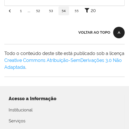
30/11/-0001
Concluído
20
1
...
52
53
54
55
VOLTAR AO TOPO
Todo o conteúdo deste site está publicado sob a licença
Creative Commons Atribuição-SemDerivações 3.0 Não
Adaptada
.
Acesso a Informação
Institucional
Serviços