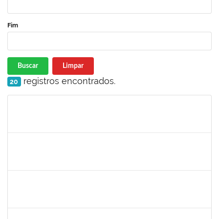
Fim
Buscar
Limpar
registros encontrados.
20
Matrícula
Nome
Cargo
Processo
Início
Fim
Status
maria fabiana
30/11/-0001
30/11/-0001
Concluído
lelia
30/11/-0001
30/11/-0001
Concluído