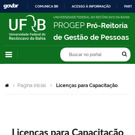
COMUNICA BR
ACESSO À INFORMAÇÃO
PARTI
IR
UNIVERSIDADE FEDERAL DO RECÔNCAVO DA BAHIA
PROGEP
Pró-Reitoria
PARA
O
de Gestão de Pessoas
CONTEÚDO
Buscar no portal
Página inicial
Licenças para Capacitação
Licenças para Capacitação