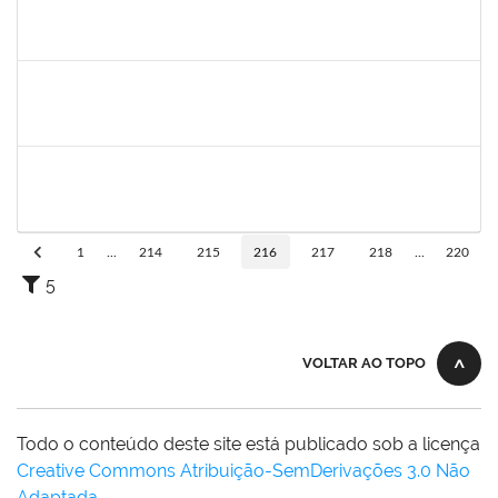
aida
30/11/-0001
30/11/-0001
Concluído
marcio siões
30/11/-0001
30/11/-0001
Concluído
ritta
30/11/-0001
30/11/-0001
Concluído
1
...
214
215
216
217
218
...
220
5
VOLTAR AO TOPO
Todo o conteúdo deste site está publicado sob a licença
Creative Commons Atribuição-SemDerivações 3.0 Não
Adaptada
.