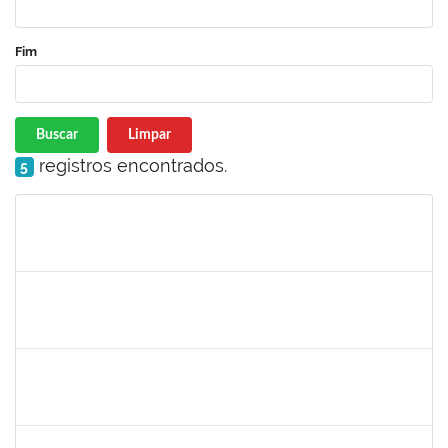
Fim
Buscar
Limpar
registros encontrados.
5
Matrícula
Nome
Cargo
Processo
Início
Fim
Status
romenique
Selecione...
30/11/-0001
30/11/-0001
Concluído
rodrigo fernandes
30/11/-0001
30/11/-0001
Concluído