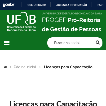
COMUNICA BR
ACESSO À INFORMAÇÃO
PARTI
IR
UNIVERSIDADE FEDERAL DO RECÔNCAVO DA BAHIA
PROGEP
Pró-Reitoria
PARA
O
de Gestão de Pessoas
CONTEÚDO
Buscar no portal
Página inicial
Licenças para Capacitação
Licenças para Capacitação