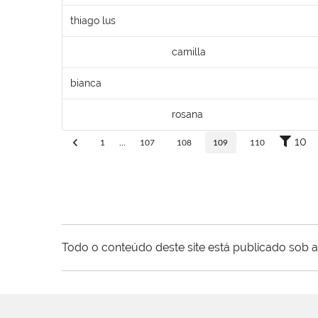
thiago lus
camilla
bianca
rosana
10
1
...
107
108
109
110
Todo o conteúdo deste site está publicado sob a