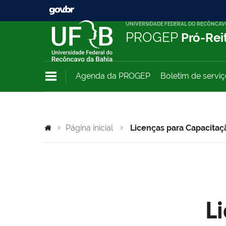
UNIVERSIDADE FEDERAL DO RECÔNCAV
PROGEP
Pró-Rei
Agenda da PROGEP
Boletim de servi
Página inicial
Licenças para Capacitaç
L