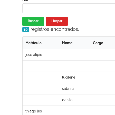
Buscar
Limpar
registros encontrados.
10
Matrícula
Nome
Cargo
jose alipio
lucilene
sabrina
danilo
thiago lus