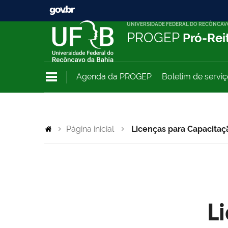
UNIVERSIDADE FEDERAL DO RECÔNCAV
PROGEP
Pró-Rei
Agenda da PROGEP
Boletim de servi
Página inicial
Licenças para Capacitaç
L