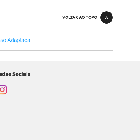
VOLTAR AO TOPO
Não Adaptada
.
edes Sociais