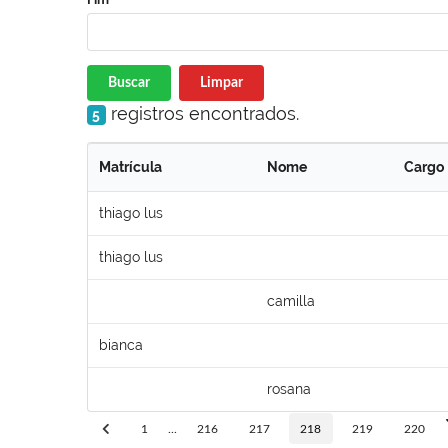
Buscar
Limpar
registros encontrados.
5
Matrícula
Nome
Cargo
thiago lus
thiago lus
camilla
bianca
rosana
1
...
216
217
218
219
220