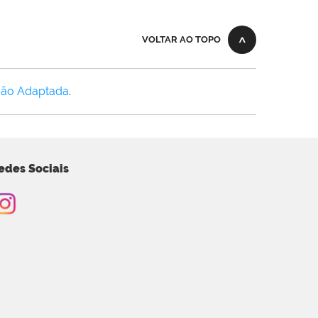
VOLTAR AO TOPO
Não Adaptada
.
edes Sociais