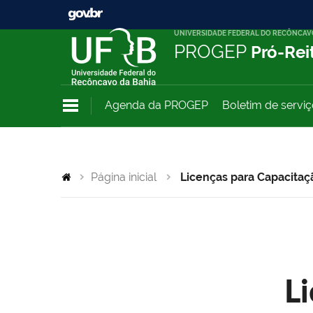
UNIVERSIDADE FEDERAL DO RECÔNCAV
PROGEP
Pró-Rei
Agenda da PROGEP
Boletim de servi
Página inicial
Licenças para Capacitaç
L