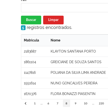
Buscar
Limpar
registros encontrados.
5
Matrícula
Nome
2183687
KLAYTON SANTANA PORTO
1861104
GREICIANE DE SOUZA SANTOS
1147816
POLIANA DA SILVA LIMA ANDRADE
1551614
NUNO GONCALVES PEREIRA
1670376
FLORA BONAZZI PIASENTIN
1
...
6
7
8
9
10
...
220